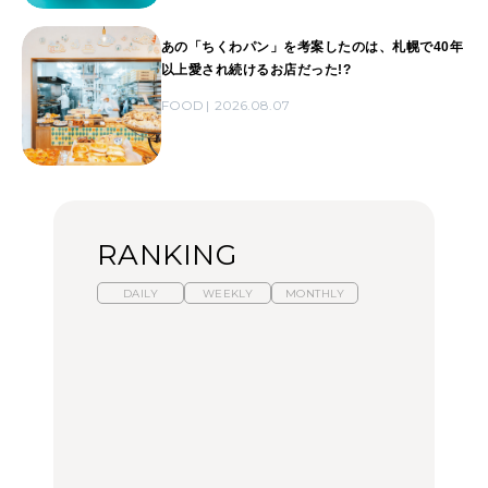
あの「ちくわパン」を考案したのは、札幌で40年
以上愛され続けるお店だった!?
FOOD
2026.08.07
RANKING
DAILY
WEEKLY
MONTHLY
【福島】わざわざ食べに
暑いから食べたくなる。
「来たぞ、トイトレ」|
行きたいご当地グルメ23
わざわざ行きたいラーメ
弘中綾香の「純度
選｜ラーメン、餃子、そ
ン13選｜プロが選ぶベス
100%」～第141回～
ばほか
ト3、大井町の人気店、
ご当地ラーメン
FOOD
LEARN
FOOD