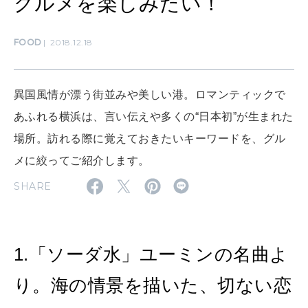
グルメを楽しみたい！
FOOD
2018.12.18
MAMA
ママもいろいろ
異国風情が漂う街並みや美しい港。ロマンティックで
SUSTAINABLE
あふれる横浜は、言い伝えや多くの“日本初”が生まれた
わたしができること
場所。訪れる際に覚えておきたいキーワードを、グル
メに絞ってご紹介します。
CULTURE
SHARE
自分を耕す
WORK&MONEY
1.「ソーダ水」ユーミンの名曲よ
いい人生って？
り。海の情景を描いた、切ない恋