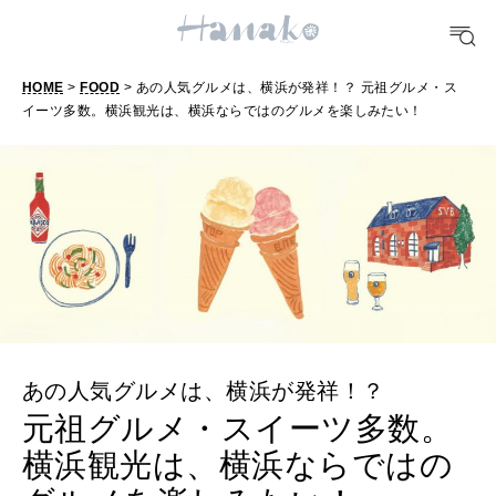
FOOD
おいしい
HOME
>
FOOD
> あの人気グルメは、横浜が発祥！？ 元祖グルメ・ス
イーツ多数。横浜観光は、横浜ならではのグルメを楽しみたい！
TRAVEL
どこ行く？
FORTUNE
明日のわたし
[12星座別] Weekly Holoscope
HEALTH
[12星座別] Monthly Love Holoscope
自分にやさしく
あの人気グルメは、横浜が発祥！？
女神まり愛のタロットメッセージ
元祖グルメ・スイーツ多数。
LEARN
横浜観光は、横浜ならではの
算命学がわかる今月のあなた
知る、考える