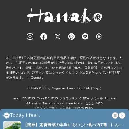
2021年4月1日以降更新の記事内掲載商品価格は、原則税込価格となります。た
だし、引用元のHanako掲載号が1195号以前の場合は、特に表示がなければ税
抜価格です。記事に掲載されている店舗情報 (価格、営業時間、定休日など) は
取材時のもので、記事をご覧になったタイミングでは変更となっている可能性
があります。 →
Contact
© 1945-2026 by Magazine House Co., Ltd. (Tokyo)
anan
BRUTUS
Casa BRUTUS
クロワッサン
GINZA
クウネル
Popeye
&Premium
Tarzan
colocal
Hanakoママ
こここ
MCS
マガジンワールド
広告掲載
Privacy Policy
Today I feel...
【簡単】定番野菜の本当においしい食べ方7選｜にんじ