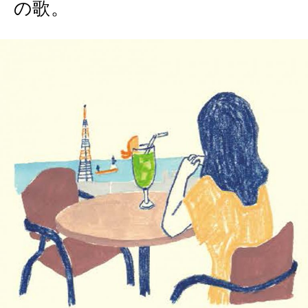
の歌。
MAGAZINE
特集
2026年9月号「北海道 おいしく遊ぶ、夏のご褒美旅。」
2026年8月号『お茶の時間です。』
MAGAZINE
MOOK
2026年7月号「鎌倉 ローカルが 教えてくれた 本当の歩き方。」
2026年6月号「大銀座 トレンドが生まれる 新しい一流店へ。」
FOLLOW US!
2026年5月号「“大好き”に出会いに。韓国」
2026年4月号「未来をつくる、学びの教科書。」
2026年3月号「スイーツ予想図 2026」
2026年2月号「良運を掴む 新・開運術。」