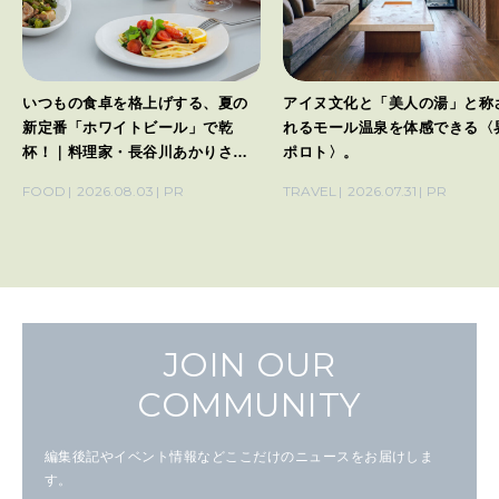
いつもの食卓を格上げする、夏の
アイヌ文化と「美人の湯」と称
新定番「ホワイトビール」で乾
れるモール温泉を体感できる〈
杯！｜料理家・長谷川あかりさん
ポロト〉。
の気取らないおもてなし。
FOOD
2026.08.03
PR
TRAVEL
2026.07.31
PR
JOIN OUR
COMMUNITY
編集後記やイベント情報などここだけのニュースをお届けしま
す。