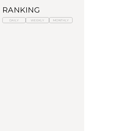
RANKING
DAILY
WEEKLY
MONTHLY
暑いから食べたくな
【東京近郊】日帰りひ
「来たぞ、トイトレ」|
る。わざわざ行きたい
とり旅スポット5選｜館
弘中綾香の「純度
ラーメン13選｜プロが
山、前橋、日光など
100%」～第141回～
選ぶベスト3、大井町の
人気店、ご当地ラーメ
TRAVEL
LEARN
FOOD
ン
No.1259『北海道 おい
No.1259『北海道 おい
【あんこ】一度は食べ
しく遊ぶ、夏のご褒美
しく遊ぶ、夏のご褒美
たい名店13選｜どら焼
旅。』
旅。』
き・おはぎほか
FOOD
いつもの食卓を格上げ
【東京近郊】日帰りひ
「来たぞ、トイトレ」|
する、夏の新定番「ホ
とり旅スポット5選｜館
弘中綾香の「純度
ワイトビール」で乾
山、前橋、日光など
100%」～第141回～
杯！｜料理家・長谷川
あかりさんの気取らな