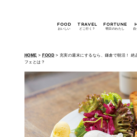
FOOD
TRAVEL
FORTUNE
おいしい
どこ行く？
明日のわたし
自
[12星座別] Weekly
Holoscope
HOME
>
FOOD
> 充実の週末にするなら、鎌倉で朝活！ 
[12星座別] Monthly
フェとは？
Holoscope
#手土産
#シュークリーム
#パン
女神まり愛の
タロットメッセージ
#京都
[算命学] 星読みハナコの月巡