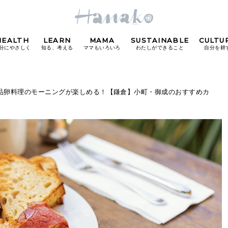
HEALTH
LEARN
MAMA
SUSTAINABLE
CULTU
分にやさしく
知る、考える
ママもいろいろ
わたしができること
自分を耕
POPULAR TAGS
絶品卵料理のモーニングが楽しめる！【鎌倉】小町・御成のおすすめカ
#カフェ
#朝ごはん
#開運
#東京駅
#銀座
#
り
FOLLOW US!