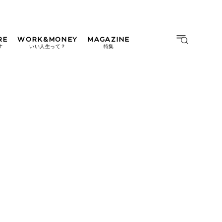
RE
WORK&MONEY
MAGAZINE
MAGAZINE
MOOK
す
いい人生って？
特集
2026年9月号「北海道 おいし
く遊ぶ、夏のご褒美旅。」
2026年8月号『お茶の時間で
す。』
日本橋
#中目黒
#吉祥寺
#横浜
2026年7月号「鎌倉 ローカル
が 教えてくれた 本当の歩き
方。」
2026年6月号「大銀座 トレン
ドが生まれる 新しい一流店
へ。」
2026年5月号「“大好き”に出
会いに。韓国」
2026年4月号「未来をつくる、