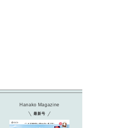
Hanako Magazine
最新号