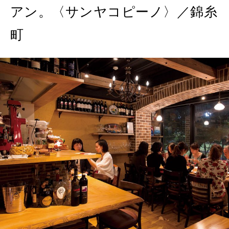
アン。〈サンヤコピーノ〉／錦糸
町