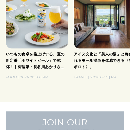
いつもの食卓を格上げする、夏の
アイヌ文化と「美人の湯」と称
新定番「ホワイトビール」で乾
れるモール温泉を体感できる〈
杯！｜料理家・長谷川あかりさん
ポロト〉。
の気取らないおもてなし。
FOOD
2026.08.03
PR
TRAVEL
2026.07.31
PR
JOIN OUR