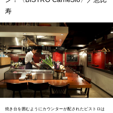
2026年9月号「北海道 おいしく遊ぶ、夏のご褒美旅。」
寿
2026年8月号『お茶の時間です。』
MAGAZINE
MOOK
2026年7月号「鎌倉 ローカルが 教えてくれた 本当の歩き方。」
2026年6月号「大銀座 トレンドが生まれる 新しい一流店へ。」
FOLLOW US!
2026年5月号「“大好き”に出会いに。韓国」
2026年4月号「未来をつくる、学びの教科書。」
2026年3月号「スイーツ予想図 2026」
2026年2月号「良運を掴む 新・開運術。」
2026年1月号「猫がいれば、幸せ」
焼き台を囲むようにカウンターが配されたビストロは