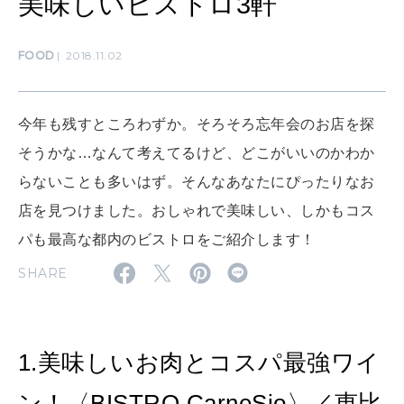
美味しいビストロ3軒
MAMA
ママもいろいろ
FOOD
2018.11.02
SUSTAINABLE
わたしができること
今年も残すところわずか。そろそろ忘年会のお店を探
そうかな…なんて考えてるけど、どこがいいのかわか
らないことも多いはず。そんなあなたにぴったりなお
CULTURE
店を見つけました。おしゃれで美味しい、しかもコス
自分を耕す
パも最高な都内のビストロをご紹介します！
SHARE
WORK&MONEY
いい人生って？
1.美味しいお肉とコスパ最強ワイ
MAGAZINE
特集
ン！〈BISTRO CarneSio〉／恵比