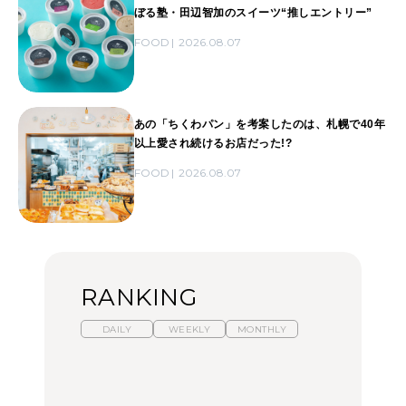
ぼる塾・田辺智加のスイーツ“推しエントリー”
FOOD
2026.08.07
あの「ちくわパン」を考案したのは、札幌で40年
以上愛され続けるお店だった!?
FOOD
2026.08.07
RANKING
DAILY
WEEKLY
MONTHLY
【福島】わざわざ食べに
暑いから食べたくなる。
「来たぞ、トイトレ」|
行きたいご当地グルメ23
わざわざ行きたいラーメ