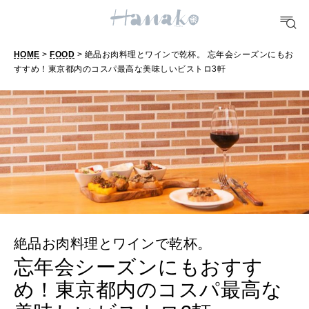
TRAVEL
HOME
>
FOOD
> 絶品お肉料理とワインで乾杯。 忘年会シーズンにもお
どこ行く？
すすめ！東京都内のコスパ最高な美味しいビストロ3軒
FORTUNE
明日のわたし
[12星座別] Weekly Holoscope
HEALTH
[12星座別] Monthly Love Holoscope
自分にやさしく
女神まり愛のタロットメッセージ
絶品お肉料理とワインで乾杯。
LEARN
算命学がわかる今月のあなた
忘年会シーズンにもおすす
知る、考える
め！東京都内のコスパ最高な