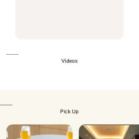
行列に並んででも食べる
る、夏の新定番「ホワイ
品ランチ29選｜横浜駅周
べし！喜多方ラーメンの
トビール」で乾杯！｜料
辺、みなとみらい、横浜
名店3選
理家・長谷川あかりさん
中華街、和食、洋食ほか
の気取らないおもてな
FOOD
FOOD | PR
FOOD
し。
Videos
Pick Up