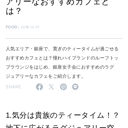
アリーなおすすめカフェと
は？
SUSTAINABLE
わたしができること
FOOD
2018.10.27
CULTURE
自分を耕す
人気エリア・銀座で、寛ぎのティータイムが過ごせる
おすすめカフェとは？憧れハイブランドのルーフトッ
プラウンジをはじめ、銀座女子会におすすめのラグ
WORK&MONEY
いい人生って？
ジュアリーなカフェをご紹介します。
SHARE
MAGAZINE
特集
1.気分は貴族のティータイム！？
2026年9月号「北海道 おいしく遊ぶ、夏のご褒美旅。」