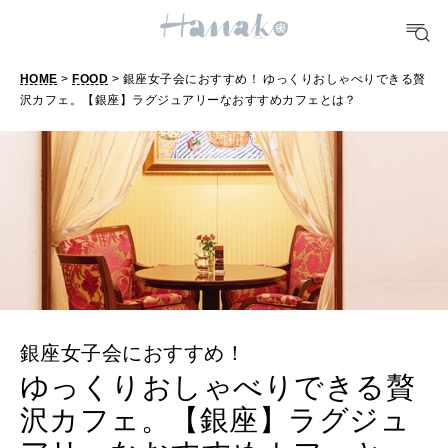
どこ行く？
HOME
>
FOOD
> 銀座女子会におすすめ！ ゆっくりおしゃべりできる贅
FORTUNE
沢カフェ。【銀座】ラグジュアリーなおすすめカフェとは？
明日のわたし
[12星座別] Weekly Holoscope
HEALTH
[12星座別] Monthly Love Holoscope
自分にやさしく
女神まり愛のタロットメッセージ
LEARN
算命学がわかる今月のあなた
知る、考える
銀座女子会におすすめ！
ゆっくりおしゃべりできる贅
MAMA
ママもいろいろ
沢カフェ。【銀座】ラグジュ