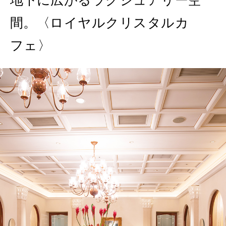
地下に広がるラグジュアリー空
2026年8月号『お茶の時間です。』
間。〈ロイヤルクリスタルカ
MAGAZINE
MOOK
2026年7月号「鎌倉 ローカルが 教えてくれた 本当の歩き方。」
フェ〉
2026年6月号「大銀座 トレンドが生まれる 新しい一流店へ。」
FOLLOW US!
2026年5月号「“大好き”に出会いに。韓国」
2026年4月号「未来をつくる、学びの教科書。」
2026年3月号「スイーツ予想図 2026」
2026年2月号「良運を掴む 新・開運術。」
2026年1月号「猫がいれば、幸せ」
2025年12月号「お酒の新常識。」