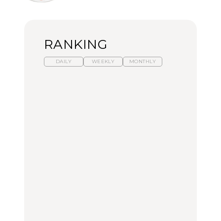
RANKING
DAILY
WEEKLY
MONTHLY
暑いから食べたくなる。
【東京近郊】日帰りひと
「来たぞ、トイトレ」|
わざわざ行きたいラーメ
り旅スポット5選｜館
弘中綾香の「純度
ン13選｜プロが選ぶベス
山、前橋、日光など
100%」～第141回～
ト3、大井町の人気店、
ご当地ラーメン
TRAVEL
LEARN
FOOD
No.1259『北海道 おいし
No.1259『北海道 おいし
【あんこ】一度は食べた
く遊ぶ、夏のご褒美
く遊ぶ、夏のご褒美
い名店13選｜どら焼き・
旅。』
旅。』
おはぎほか
FOOD
いつもの食卓を格上げす
【東京近郊】日帰りひと
「来たぞ、トイトレ」|
る、夏の新定番「ホワイ
り旅スポット5選｜館
弘中綾香の「純度