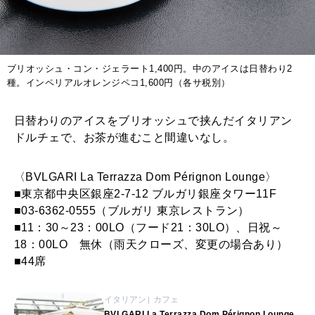
ブリオッシュ・コン・ジェラート1,400円。中のアイスは日替わり2
種。インペリアルオレンジペコ1,600円（各サ税別）
日替わりのアイスをブリオッシュで挟んだイタリアン
ドルチェで、お茶が進むこと間違いなし。
〈BVLGARI La Terrazza Dom Pérignon Lounge〉
■東京都中央区銀座2-7-12 ブルガリ銀座タワー11F
■03-6362-0555（ブルガリ 東京レストラン）
■11：30～23：00LO（フード21：30LO）、日祝～
18：00LO 無休（雨天クローズ、変更の場合あり）
■44席
イタリアン
カフェ
BVLGARI La Terrazza Dom Pérignon Lounge