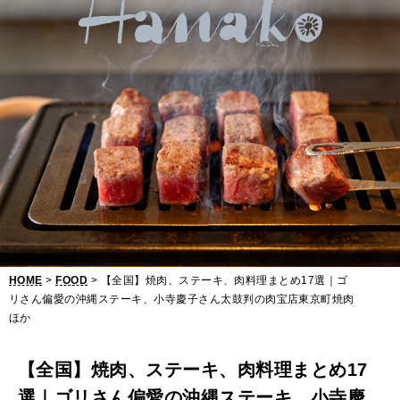
【
全
国
】
焼
肉
、
ス
テ
HOME
>
FOOD
> 【全国】焼肉、ステーキ、肉料理まとめ17選｜ゴ
ー
リさん偏愛の沖縄ステーキ、小寺慶子さん太鼓判の肉宝店東京町焼肉
ほか
キ
、
【全国】焼肉、ステーキ、肉料理まとめ17
肉
選｜ゴリさん偏愛の沖縄ステーキ、小寺慶