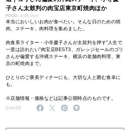
料
子さん太鼓判の肉宝店東京町焼肉ほか
理
FOOD
2026.06.14
本当においしいお肉が食べたい。そんな日のための焼
ま
肉、ステーキ、肉料理を集めました。
と
肉食系ライター・小寺慶子さんが太鼓判を押す”人生で
め
一度は訪れたい”肉宝店BEST3、ガレッジセールのゴリ
1
さんが偏愛する沖縄ステーキ、横浜の老舗肉料理、東
7
京の町焼肉まで。
選
ひとりのご褒美ディナーにも、大切な人と囲む食卓に
｜
も。
ゴ
※店舗情報・価格などは記事公開時点のものです。
リ
SHARE
さ
ん