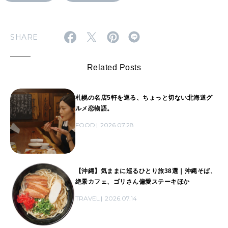
SHARE
Related Posts
札幌の名店5軒を巡る、ちょっと切ない北海道グ
ルメ恋物語。
FOOD
2026.07.28
【沖縄】気ままに巡るひとり旅38選｜沖縄そば、
絶景カフェ、ゴリさん偏愛ステーキほか
TRAVEL
2026.07.14