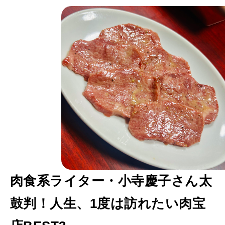
さ
ん
太
鼓
判
の
肉
宝
店
東
京
肉食系ライター・小寺慶子さん太
町
鼓判！人生、1度は訪れたい肉宝
焼