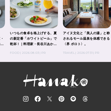
ト
いつもの食卓を格上げする、夏
アイヌ文化と「美人の湯」と称
家・
の新定番「ホワイトビール」で
されるモール温泉を体感できる
酌刺
乾杯！｜料理家・長谷川あかり
〈界 ポロト〉。
さんの気取らないおもてなし。
FOOD
2026.08.03
PR
TRAVEL
2026.07.31
PR