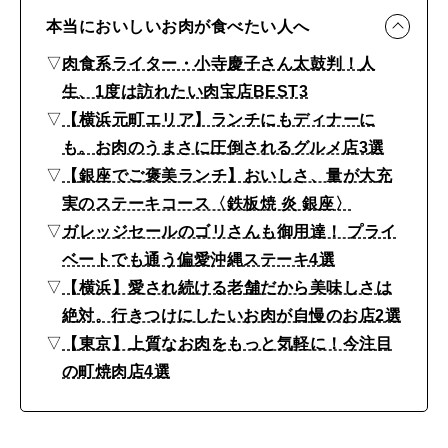
偏
本当においしいお肉が食べたい人へ
愛
▽
肉食系ライター・小寺慶子さん太鼓判！人
の
生、1度は訪れたい肉宝店BEST3
沖
▽
【横浜元町エリア】ランチにもディナーに
縄
も。お肉のうまさに圧倒されるグルメ店3選
ス
▽
【銀座でご褒美ランチ】おいしさ、量が大充
テ
実のステーキコース〈鉄板焼 炎 銀座〉
ー
▽
ガレッジセールのゴリさんも御用達！ プライ
ベートでも通う偏愛沖縄ステーキ4選
キ
▽
【横浜】愛され続ける老舗だから美味しさは
、
絶対。行きつけにしたいお肉が自慢のお店2選
小
▽
【東京】上質なお肉をもっと気軽に！今注目
寺
の町焼肉店4選
慶
子