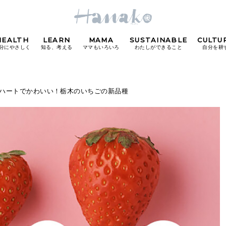
HEALTH
LEARN
MAMA
SUSTAINABLE
CULTU
分にやさしく
知る、考える
ママもいろいろ
わたしができること
自分を耕
POPULAR TAGS
か」断面がハートでかわいい！栃木のいちごの新品種
#カフェ
#朝ごはん
#開運
#東京駅
#銀座
#
り
FOLLOW US!