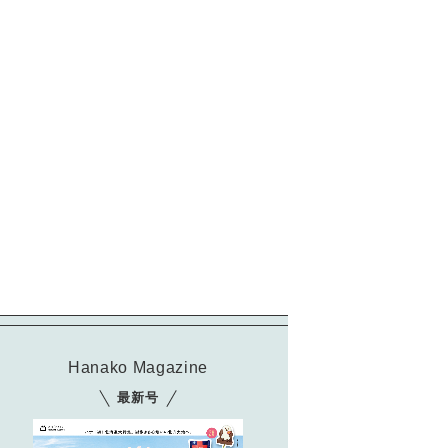
Hanako Magazine
最新号