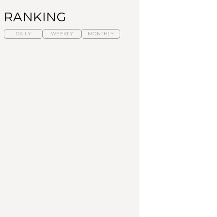
RANKING
DAILY
WEEKLY
MONTHLY
暑いから食べたくな
【東京近郊】日帰りひ
「来たぞ、トイトレ」|
る。わざわざ行きたい
とり旅スポット5選｜館
弘中綾香の「純度
ラーメン13選｜プロが
山、前橋、日光など
100%」～第141回～
選ぶベスト3、大井町の
人気店、ご当地ラーメ
TRAVEL
LEARN
FOOD
ン
【福島】わざわざ食べ
【東京近郊】日帰りひ
【あんこ】一度は食べ
に行きたいご当地グル
とり旅スポット5選｜館
たい名店13選｜どら焼
メ23選｜ラーメン、餃
山、前橋、日光など
き・おはぎほか
子、そばほか
FOOD
TRAVEL
FOOD
中目黒からひと駅の穴
No.1259『北海道 おい
「来たぞ、トイトレ」|
場。祐天寺の魅力10選
しく遊ぶ、夏のご褒美
弘中綾香の「純度
｜グルメ、ショッピン
旅。』
100%」～第141回～
グ、古着ほか