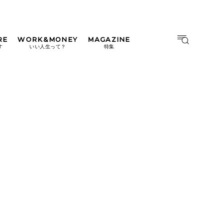
RE
WORK&MONEY
MAGAZINE
MAGAZINE
MOOK
す
いい人生って？
特集
2026年9月号「北海道 おいし
く遊ぶ、夏のご褒美旅。」
2026年8月号『お茶の時間で
す。』
日本橋
#中目黒
#吉祥寺
#横浜
2026年7月号「鎌倉 ローカル
が 教えてくれた 本当の歩き
方。」
2026年6月号「大銀座 トレン
ドが生まれる 新しい一流店
へ。」
2026年5月号「“大好き”に出
会いに。韓国」
2026年4月号「未来をつくる、