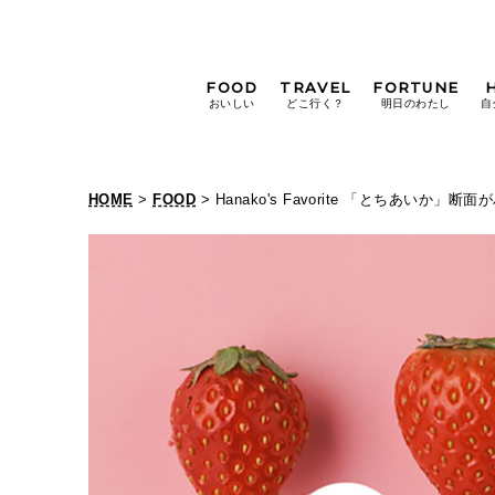
FOOD
TRAVEL
FORTUNE
おいしい
どこ行く？
明日のわたし
自
[12星座別] Weekly
Holoscope
HOME
>
FOOD
> Hanako's Favorite 「とちあい
[12星座別] Monthly
Holoscope
#手土産
#シュークリーム
#パン
女神まり愛の
タロットメッセージ
#京都
[算命学] 星読みハナコの月巡