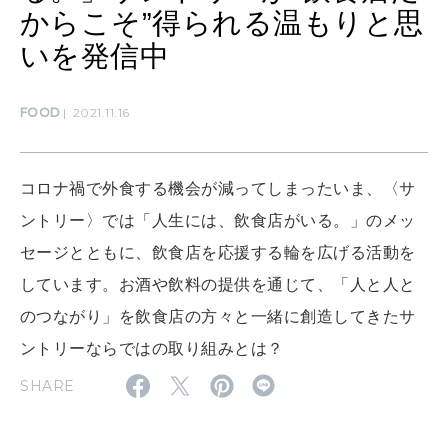
自分にやさしく
からこそ”得られる温もりと思
女神まり愛のタロットメッセージ
いを発信中
LEARN
算命学がわかる今月のあなた
知る、考える
FOOD
2021.11.16
MAMA
コロナ禍で外食する機会が減ってしまったいま、〈サ
ママもいろいろ
ントリー〉では「人生には、飲食店がいる。」のメッ
セージとともに、飲食店を応援する輪を広げる活動を
SUSTAINABLE
しています。お酒や飲料の提供を通じて、「人と人と
わたしができること
のつながり」を飲食店の方々と一緒に創造してきたサ
ントリーならではの取り組みとは？
CULTURE
SHARE
自分を耕す