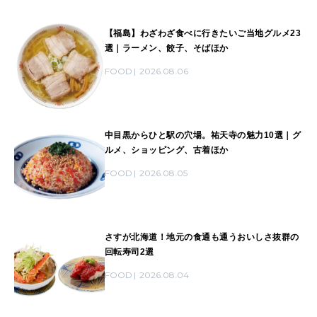
【福島】わざわざ食べに行きたいご当地グルメ23
選｜ラーメン、餃子、そばほか
FOOD
2026.08.06
中目黒からひと駅の穴場。祐天寺の魅力10選｜グ
ルメ、ショッピング、古着ほか
FOOD
2026.08.05
さすが北海道！地元の食通も通うおいしさ抜群の
回転寿司2選
FOOD
2026.08.04