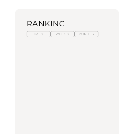
RANKING
DAILY
WEEKLY
MONTHLY
暑いから食べたくなる。
「来たぞ、トイトレ」|
「来たぞ、トイトレ」|
わざわざ行きたいラーメ
弘中綾香の「純度
弘中綾香の「純度
ン13選｜プロが選ぶベス
100%」～第141回～
100%」～第141回～
ト3、大井町の人気店、
ご当地ラーメン
LEARN
LEARN
FOOD
No.1259『北海道 おいし
No.1259『北海道 おいし
【あんこ】一度は食べた
く遊ぶ、夏のご褒美
く遊ぶ、夏のご褒美
い名店13選｜どら焼き・
旅。』
旅。』
おはぎほか
FOOD
いつもの食卓を格上げす
暑いから食べたくなる。
「来たぞ、トイトレ」|
る、夏の新定番「ホワイ
わざわざ行きたいラーメ
弘中綾香の「純度
トビール」で乾杯！｜料
ン13選｜プロが選ぶベス