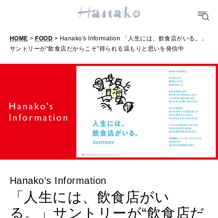
10 CATEGORIES
HOME
>
FOOD
> Hanako's Information 「人生には、飲食店がいる。」
サントリーが“飲食店だからこそ”得られる温もりと思いを発信中
FOOD
おいしい
TRAVEL
どこ行く？
FORTUNE
明日のわたし
Hanako's Information
「人生には、飲食店がい
[12星座別] Weekly Holoscope
る。」サントリーが“飲食店だ
HEALTH
[12星座別] Monthly Love Holoscope