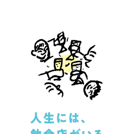
WORK&MONEY
いい人生って？
MAGAZINE
特集
2026年9月号「北海道 おいしく遊ぶ、夏のご褒美旅。」
2026年8月号『お茶の時間です。』
MAGAZINE
MOOK
2026年7月号「鎌倉 ローカルが 教えてくれた 本当の歩き方。」
2026年6月号「大銀座 トレンドが生まれる 新しい一流店へ。」
FOLLOW US!
2026年5月号「“大好き”に出会いに。韓国」
2026年4月号「未来をつくる、学びの教科書。」