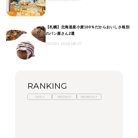
【札幌】北海道産小麦100％だからおいしさ格別
のパン屋さん2選
FOOD
2026.08.07
RANKING
DAILY
WEEKLY
MONTHLY
暑いから食べたくなる。
【東京近郊】日帰りひと
「来たぞ、トイトレ」|
わざわざ行きたいラーメ
り旅スポット5選｜館
弘中綾香の「純度
ン13選｜プロが選ぶベス
山、前橋、日光など
100%」～第141回～
ト3、大井町の人気店、