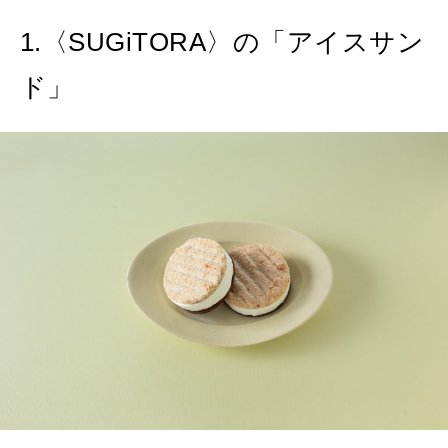
1.〈SUGiTORA〉の「アイスサン
MAGAZINE
ド」
特集
2026年9月号「北海道 おいしく遊ぶ、夏のご褒美旅。」
2026年8月号『お茶の時間です。』
MAGAZINE
MOOK
2026年7月号「鎌倉 ローカルが 教えてくれた 本当の歩き方。」
2026年6月号「大銀座 トレンドが生まれる 新しい一流店へ。」
FOLLOW US!
2026年5月号「“大好き”に出会いに。韓国」
2026年4月号「未来をつくる、学びの教科書。」
2026年3月号「スイーツ予想図 2026」