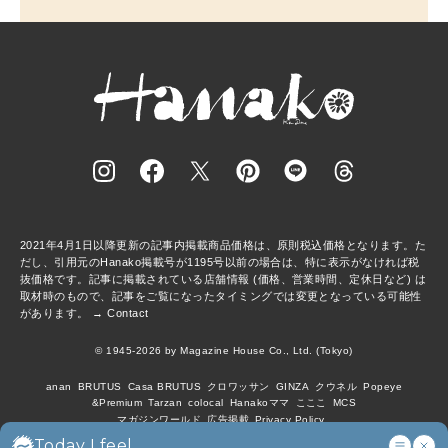
2021年4月1日以降更新の記事内掲載商品価格は、原則税込価格となります。た
だし、引用元のHanako掲載号が1195号以前の場合は、特に表示がなければ税
抜価格です。記事に掲載されている店舗情報 (価格、営業時間、定休日など) は
取材時のもので、記事をご覧になったタイミングでは変更となっている可能性
があります。 →
Contact
© 1945-2026 by Magazine House Co., Ltd. (Tokyo)
anan
BRUTUS
Casa BRUTUS
クロワッサン
GINZA
クウネル
Popeye
&Premium
Tarzan
colocal
Hanakoママ
こここ
MCS
マガジンワールド
広告掲載
Privacy Policy
Today I feel...