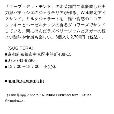
2026年2月号「良運を掴む 新・開運術。」
「クープ・デュ・モンド」の氷菓部門で準優勝した実
力派パティシエのジェラテリアが作る、Web限定アイ
2026年1月号「猫がいれば、幸せ」
スサンド。ミルクジェラートを、軽い食感のココア
クッキーとヘーゼルナッツの香るダコワーズでサンド
2025年12月号「お酒の新常識。」
している。間に挟んだラズベリージャムとヌガーの程
よい酸味や食感も楽しい。3個入り2,700円（税込）。
〈SUGiTORA〉
■京都府京都市中京区中筋町488-15
■075-741-8290
■13：00〜18：00 不定休
■
sugitora.stores.jp
（1188号掲載／photo：Kunihiro Fukumori text：Azusa
Shimokawa）