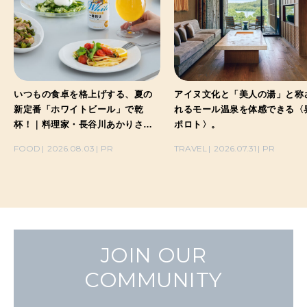
いつもの食卓を格上げする、夏の
アイヌ文化と「美人の湯」と称
新定番「ホワイトビール」で乾
れるモール温泉を体感できる〈
杯！｜料理家・長谷川あかりさん
ポロト〉。
の気取らないおもてなし。
FOOD
2026.08.03
PR
TRAVEL
2026.07.31
PR
JOIN OUR
COMMUNITY