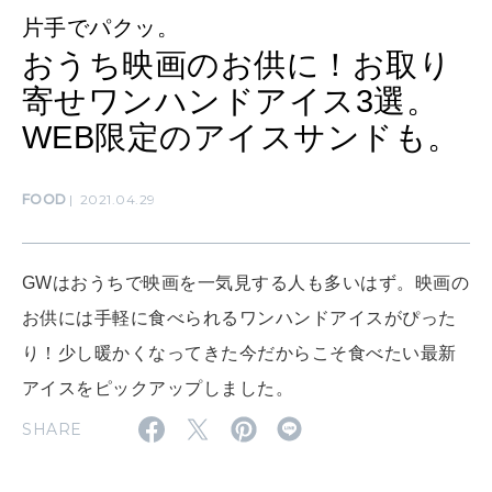
LEARN
算命学がわかる今月のあなた
片手でパクッ。
知る、考える
おうち映画のお供に！お取り
寄せワンハンドアイス3選。
MAMA
WEB限定のアイスサンドも。
ママもいろいろ
FOOD
2021.04.29
SUSTAINABLE
わたしができること
GWはおうちで映画を一気見する人も多いはず。映画の
お供には手軽に食べられるワンハンドアイスがぴった
CULTURE
り！少し暖かくなってきた今だからこそ食べたい最新
自分を耕す
アイスをピックアップしました。
SHARE
WORK&MONEY
いい人生って？