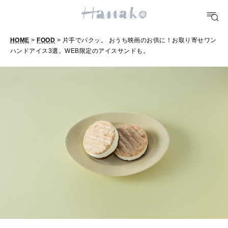
FOOD
おいしい
HOME
>
FOOD
> 片手でパクッ。 おうち映画のお供に！お取り寄せワン
ハンドアイス3選。WEB限定のアイスサンドも。
TRAVEL
どこ行く？
FORTUNE
明日のわたし
[12星座別] Weekly Holoscope
HEALTH
[12星座別] Monthly Love Holoscope
自分にやさしく
女神まり愛のタロットメッセージ