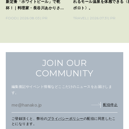
新定番「ホワイトビール」で乾
れるモール温泉を体感できる〈
杯！｜料理家・長谷川あかりさん
ポロト〉。
の気取らないおもてなし。
FOOD
2026.08.03
PR
TRAVEL
2026.07.31
PR
JOIN OUR
COMMUNITY
編集後記やイベント情報などここだけのニュースをお届けしま
す。
配信停止
ご登録頂くと、弊社の
プライバシーポリシー
の配信に同意したこ
とになります。