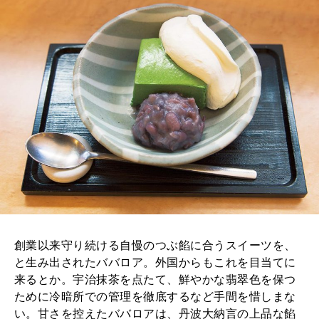
創業以来守り続ける自慢のつぶ餡に合うスイーツを、
と生み出されたババロア。外国からもこれを目当てに
来るとか。宇治抹茶を点たて、鮮やかな翡翠色を保つ
ために冷暗所での管理を徹底するなど手間を惜しまな
い。甘さを控えたババロアは、丹波大納言の上品な餡