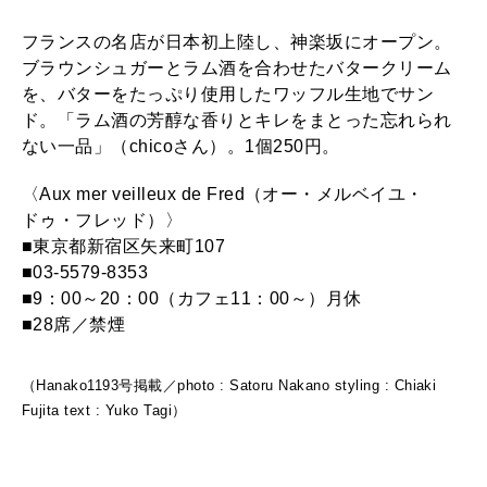
2026年1月号「猫がいれば、幸せ」
フランスの名店が日本初上陸し、神楽坂にオープン。
2025年12月号「お酒の新常識。」
ブラウンシュガーとラム酒を合わせたバタークリーム
を、バターをたっぷり使用したワッフル生地でサン
ド。「ラム酒の芳醇な香りとキレをまとった忘れられ
ない一品」（chicoさん）。1個250円。
〈Aux mer veilleux de Fred（オー・メルベイユ・
ドゥ・フレッド）〉
■東京都新宿区矢来町107
■03-5579-8353
■9：00～20：00（カフェ11：00～）月休
■28席／禁煙
（Hanako1193号掲載／photo : Satoru Nakano styling : Chiaki
Fujita text : Yuko Tagi）