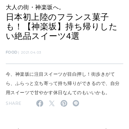
大人の街・神楽坂へ。
MAMA
日本初上陸のフランス菓子
ママもいろいろ
も！【神楽坂】持ち帰りした
い絶品スイーツ4選
SUSTAINABLE
わたしができること
FOOD
2021.04.03
CULTURE
今、神楽坂に注目スイーツが目白押し！街歩きがて
自分を耕す
ら、ふらっと立ち寄って持ち帰りができるので、自分
用スイーツで甘やかす休日なんてのもいいかも。
WORK&MONEY
SHARE
いい人生って？