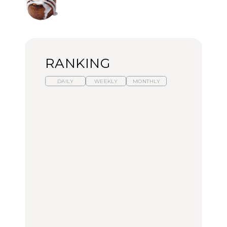
RANKING
DAILY
WEEKLY
MONTHLY
【福島】わざわざ食べに
暑いから食べたくなる。
「来たぞ、トイトレ」|
行きたいご当地グルメ23
わざわざ行きたいラーメ
弘中綾香の「純度
選｜ラーメン、餃子、そ
ン13選｜プロが選ぶベス
100%」～第141回～
ばほか
ト3、大井町の人気店、
ご当地ラーメン
FOOD
LEARN
FOOD
【東京近郊】日帰りひと
【東京近郊】日帰りひと
【あんこ】一度は食べた
り旅スポット5選｜館
り旅スポット5選｜館
い名店13選｜どら焼き・
山、前橋、日光など
山、前橋、日光など
おはぎほか
TRAVEL
TRAVEL
FOOD