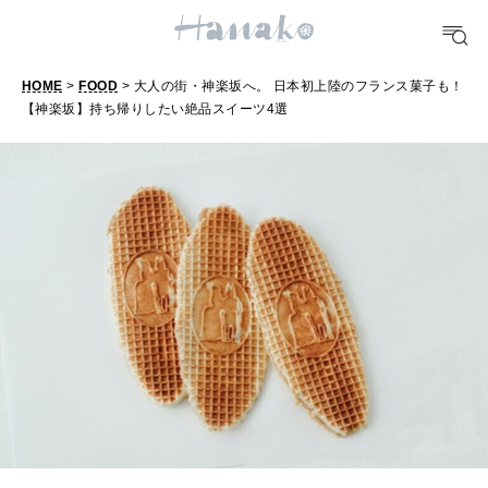
おいしい
HOME
>
FOOD
> 大人の街・神楽坂へ。 日本初上陸のフランス菓子も！
TRAVEL
【神楽坂】持ち帰りしたい絶品スイーツ4選
どこ行く？
FORTUNE
明日のわたし
[12星座別] Weekly Holoscope
HEALTH
[12星座別] Monthly Love Holoscope
自分にやさしく
女神まり愛のタロットメッセージ
LEARN
算命学がわかる今月のあなた
知る、考える