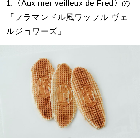
MAGAZINE
1.〈Aux mer veilleux de Fred〉の
特集
「フラマンドル風ワッフル ヴェ
2026年9月号「北海道 おいしく遊ぶ、夏のご褒美旅。」
ルジョワーズ」
2026年8月号『お茶の時間です。』
MAGAZINE
MOOK
2026年7月号「鎌倉 ローカルが 教えてくれた 本当の歩き方。」
2026年6月号「大銀座 トレンドが生まれる 新しい一流店へ。」
FOLLOW US!
2026年5月号「“大好き”に出会いに。韓国」
2026年4月号「未来をつくる、学びの教科書。」
2026年3月号「スイーツ予想図 2026」
2026年2月号「良運を掴む 新・開運術。」