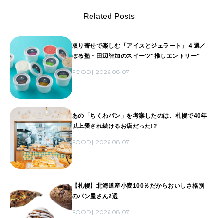
Related Posts
取り寄せで楽しむ「アイスとジェラート」４選／
ぼる塾・田辺智加のスイーツ“推しエントリー”
FOOD
2026.08.07
あの「ちくわパン」を考案したのは、札幌で40年
以上愛され続けるお店だった!?
FOOD
2026.08.07
【札幌】北海道産小麦100％だからおいしさ格別
のパン屋さん2選
FOOD
2026.08.07