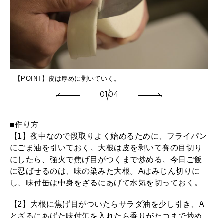
【POINT】皮は厚めに剥いていく。
01
04
■作り方
【1】夜中なので段取りよく始めるために、フライパン
にごま油を引いておく。大根は皮を剥いて賽の目切り
にしたら、強火で焦げ目がつくまで炒める。今日ご飯
に忍ばせるのは、味の染みた大根。Aはみじん切りに
し、味付缶は中身をざるにあげて水気を切っておく。
【2】大根に焦げ目がついたらサラダ油を少し引き、A
とざるにあげた味付缶を入れたら香りがたつまで炒め