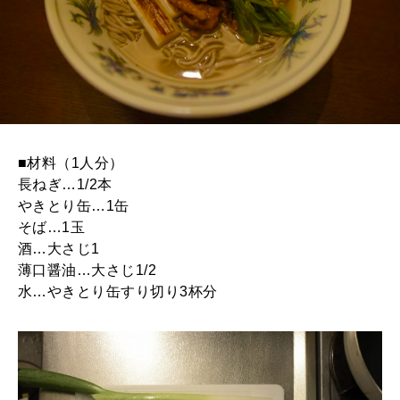
■材料（1人分）
長ねぎ…1/2本
やきとり缶…1缶
そば…1玉
酒…大さじ1
薄口醤油…大さじ1/2
水…やきとり缶すり切り3杯分