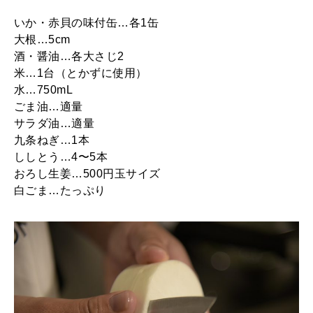
いか・赤貝の味付缶…各1缶
大根…5cm
酒・醤油…各大さじ2
米…1台（とかずに使用）
水…750mL
ごま油…適量
サラダ油…適量
九条ねぎ…1本
ししとう…4〜5本
おろし生姜…500円玉サイズ
白ごま…たっぷり