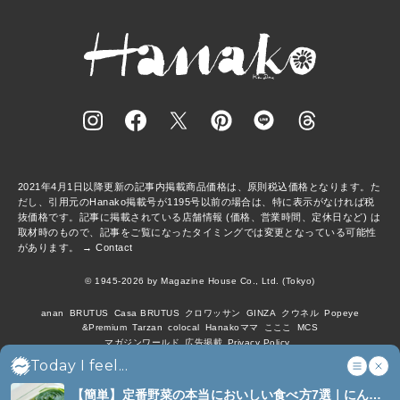
2021年4月1日以降更新の記事内掲載商品価格は、原則税込価格となります。た
だし、引用元のHanako掲載号が1195号以前の場合は、特に表示がなければ税
抜価格です。記事に掲載されている店舗情報 (価格、営業時間、定休日など) は
取材時のもので、記事をご覧になったタイミングでは変更となっている可能性
があります。 →
Contact
© 1945-2026 by Magazine House Co., Ltd. (Tokyo)
anan
BRUTUS
Casa BRUTUS
クロワッサン
GINZA
クウネル
Popeye
&Premium
Tarzan
colocal
Hanakoママ
こここ
MCS
マガジンワールド
広告掲載
Privacy Policy
Today I feel...
【簡単】定番野菜の本当においしい食べ方7選｜にんじ