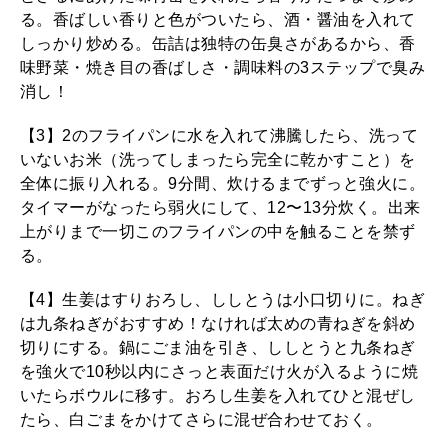
る。香ばしい香りと色がついたら、酒・醤油を入れて
しっかり炒める。缶詰は独特の缶臭さがあるから、香
味野菜・焼き目の香ばしさ・調味料の3ステップで臭み
消し！
【3】2のフライパンに水を入れて沸騰したら、洗って
いないお米（洗ってしまったら完全に乾かすこと）を
全体に振り入れる。9分間、炊けるまでずっと強火に。
タイマーがなったら弱火にして、12〜13分炊く。出来
上がりまで一切このフライパンの中を触ることを禁ず
る。
【4】生姜はすりおろし、ししとうは小口切りに。ねぎ
は九条ねぎがおすすめ！なければ太めの青ねぎを斜め
切りにする。鍋にごま油を引き、ししとうと九条ねぎ
を強火で10秒以内にさっと表面だけ火が入るように焼
いたらボウルに移す。おろし生姜を入れてひと混ぜし
たら、白ごまをかけてさらに混ぜ合わせておく。