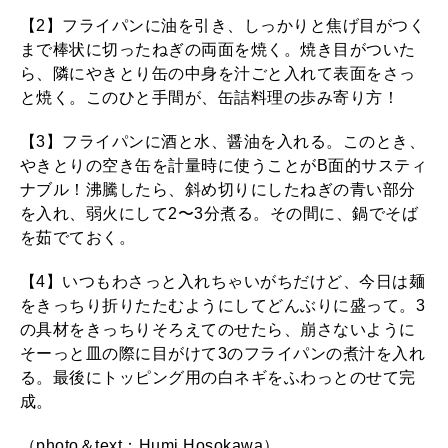
【2】フライパンに油を引き、しっかりと焦げ目がつく
まで棒状に切ったねぎの両面を焼く。焼き目がついた
ら、隣にやきとり缶の中身を汁ごと入れて表面をさっ
と焼く。このひと手間が、缶詰料理の歩み寄り方！
【3】フライパンに酒と水、醤油を入れる。このとき、
やきとりの空き缶を計量時に使うことがB面的サスティ
ナブル！沸騰したら、斜め切りにしたねぎの青い部分
を入れ、弱火にして2〜3分煮る。その間に、鍋でそば
を茹でておく。
【4】いつもわさっと入れちゃいがちだけど、今日は麺
をきっちり折りたたむようにしてどんぶりに盛って。3
の具材をきっちりそろえてのせたら、崩さないように
そーっと皿の際に目がけて3のフライパンの煮汁を入れ
る。最後にトッピング用の白ネギをふわっとのせて完
成。
（photo＆text：Humi Hosokawa）