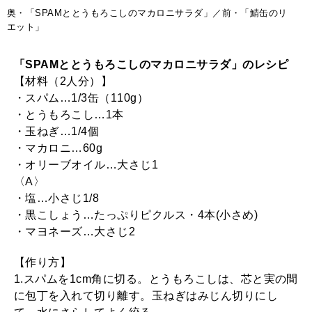
奥・「SPAMととうもろこしのマカロニサラダ」／前・「鯖缶のリ
エット」
「SPAMととうもろこしのマカロニサラダ」のレシピ
【材料（2人分）】
・スパム…1/3缶（110g）
・とうもろこし…1本
・玉ねぎ…1/4個
・マカロニ…60g
・オリーブオイル…大さじ1
〈A〉
・塩…小さじ1/8
・黒こしょう…たっぷりピクルス・4本(小さめ)
・マヨネーズ…大さじ2
【作り方】
1.スパムを1cm角に切る。とうもろこしは、芯と実の間
に包丁を入れて切り離す。玉ねぎはみじん切りにし