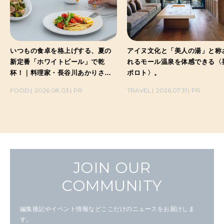
いつもの食卓を格上げする、夏の
アイヌ文化と「美人の湯」と称
新定番「ホワイトビール」で乾
れるモール温泉を体感できる〈
杯！｜料理家・長谷川あかりさん
ポロト〉。
の気取らないおもてなし。
FOOD
2026.08.03
PR
TRAVEL
2026.07.31
PR
JOIN OUR
COMMUNITY
編集後記やイベント情報などここだけのニュースをお届けしま
す。