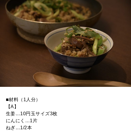
2026年8月号『お茶の時間です。』
MAGAZINE
MOOK
2026年7月号「鎌倉 ローカルが 教えてくれた 本当の歩き方。」
2026年6月号「大銀座 トレンドが生まれる 新しい一流店へ。」
FOLLOW US!
2026年5月号「“大好き”に出会いに。韓国」
2026年4月号「未来をつくる、学びの教科書。」
2026年3月号「スイーツ予想図 2026」
2026年2月号「良運を掴む 新・開運術。」
■材料（1人分）
2026年1月号「猫がいれば、幸せ」
【A】
生姜…10円玉サイズ3枚
2025年12月号「お酒の新常識。」
にんにく…1片
ねぎ…1/2本