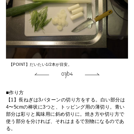
【POINT】だいたい1/2本が目安。
01
04
■作り方
【1】長ねぎは3パターンの切り方をする。白い部分は
4〜5cmの棒状に3つと、トッピング用の薄切り。青い
部分は彩りと風味用に斜め切りに。焼き方や切り方で
使う部分を分ければ、それはまるで別物になるのであ
る。