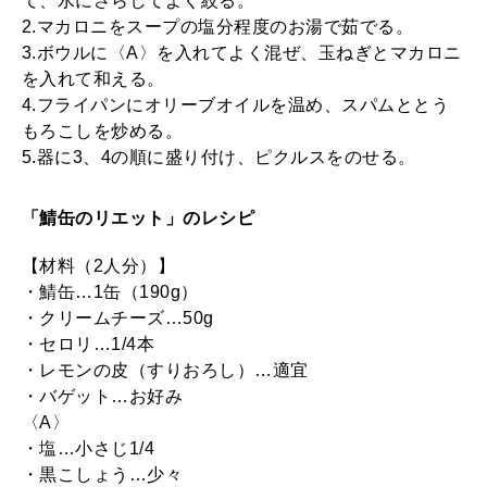
て、水にさらしてよく絞る。
2.マカロニをスープの塩分程度のお湯で茹でる。
3.ボウルに〈A〉を入れてよく混ぜ、玉ねぎとマカロニ
を入れて和える。
4.フライパンにオリーブオイルを温め、スパムととう
もろこしを炒める。
5.器に3、4の順に盛り付け、ピクルスをのせる。
「鯖缶のリエット」のレシピ
【材料（2人分）】
・鯖缶…1缶（190g）
・クリームチーズ…50g
・セロリ…1/4本
・レモンの皮（すりおろし）…適宜
・バゲット…お好み
〈A〉
・塩…小さじ1/4
・黒こしょう…少々