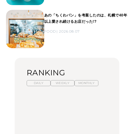
あの「ちくわパン」を考案したのは、札幌で40年
以上愛され続けるお店だった!?
FOOD
2026.08.07
RANKING
DAILY
WEEKLY
MONTHLY
【福島】わざわざ食べに
暑いから食べたくなる。
「来たぞ、トイトレ」|
行きたいご当地グルメ23
わざわざ行きたいラーメ
弘中綾香の「純度
選｜ラーメン、餃子、そ
ン13選｜プロが選ぶベス
100%」～第141回～
ばほか
ト3、大井町の人気店、
ご当地ラーメン
FOOD
LEARN
FOOD