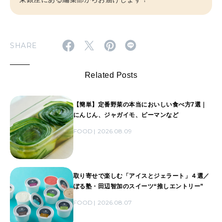
SHARE
Related Posts
【簡単】定番野菜の本当においしい食べ方7選｜
にんじん、ジャガイモ、ピーマンなど
FOOD
2026.08.09
取り寄せで楽しむ「アイスとジェラート」４選／
ぼる塾・田辺智加のスイーツ“推しエントリー”
FOOD
2026.08.07