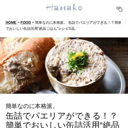
どこ行く？
HOME
>
FOOD
> 簡単なのに本格派。 缶詰でパエリアができる！？簡単
FORTUNE
でおいしい缶詰活用“絶品ごはん”レシピ3品。
明日のわたし
[12星座別] Weekly Holoscope
HEALTH
[12星座別] Monthly Love Holoscope
自分にやさしく
女神まり愛のタロットメッセージ
LEARN
算命学がわかる今月のあなた
知る、考える
簡単なのに本格派。
缶詰でパエリアができる！？
MAMA
ママもいろいろ
簡単でおいしい缶詰活用“絶品