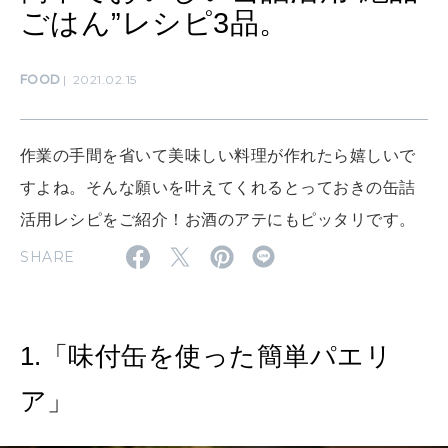
ごはん”レシピ3品。
SUSTAINABLE
わたしができること
FOOD
2021.02.15
CULTURE
作業の手間を省いて美味しい料理が作れたら嬉しいで
自分を耕す
すよね。そんな願いを叶えてくれるとっておきの缶詰
活用レシピをご紹介！お酒のアテにもピッタリです。
WORK&MONEY
SHARE
いい人生って？
1.「味付缶を使った簡単パエリ
MAGAZINE
特集
ア」
2026年9月号「北海道 おいしく遊ぶ、夏のご褒美旅。」