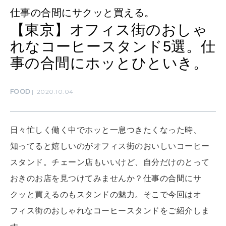
仕事の合間にサクッと買える。
【東京】オフィス街のおしゃ
SUSTAINABLE
れなコーヒースタンド5選。仕
わたしができること
事の合間にホッとひといき。
CULTURE
FOOD
2020.10.04
自分を耕す
日々忙しく働く中でホッと一息つきたくなった時、
WORK&MONEY
知ってると嬉しいのがオフィス街のおいしいコーヒー
いい人生って？
スタンド。チェーン店もいいけど、自分だけのとって
おきのお店を見つけてみませんか？仕事の合間にサ
MAGAZINE
クッと買えるのもスタンドの魅力。そこで今回はオ
特集
フィス街のおしゃれなコーヒースタンドをご紹介しま
2026年9月号「北海道 おいしく遊ぶ、夏のご褒美旅。」