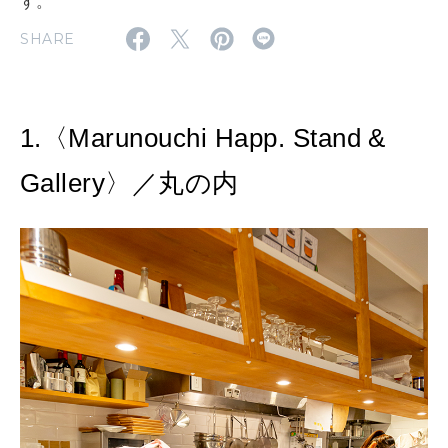
す。
SHARE
2026年8月号『お茶の時間です。』
MAGAZINE
MOOK
2026年7月号「鎌倉 ローカルが 教えてくれた 本当の歩き方。」
1.〈Marunouchi Happ. Stand &
2026年6月号「大銀座 トレンドが生まれる 新しい一流店へ。」
Gallery〉／丸の内
FOLLOW US!
2026年5月号「“大好き”に出会いに。韓国」
2026年4月号「未来をつくる、学びの教科書。」
2026年3月号「スイーツ予想図 2026」
2026年2月号「良運を掴む 新・開運術。」
2026年1月号「猫がいれば、幸せ」
2025年12月号「お酒の新常識。」