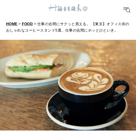
TRAVEL
どこ行く？
HOME
>
FOOD
> 仕事の合間にサクッと買える。 【東京】オフィス街の
おしゃれなコーヒースタンド5選。仕事の合間にホッとひといき。
FORTUNE
明日のわたし
[12星座別] Weekly Holoscope
HEALTH
[12星座別] Monthly Love Holoscope
自分にやさしく
女神まり愛のタロットメッセージ
LEARN
算命学がわかる今月のあなた
知る、考える
MAMA
ママもいろいろ