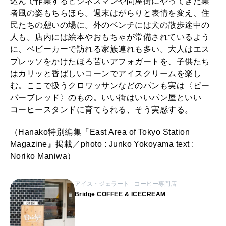
込んで作業するビジネスマンや問屋街にやってきた業
者風の姿もちらほら。週末はがらりと表情を変え、住
民たちの憩いの場に。外のベンチには犬の散歩途中の
人も。店内には絵本やおもちゃが常備されているよう
に、ベビーカーで訪れる家族連れも多い。大人はエス
プレッソをかけたほろ苦いアフォガートを、子供たち
はカリッと香ばしいコーンでアイスクリームを楽し
む。ここで扱うクロワッサンなどのパンも実は〈ビー
バーブレッド〉のもの。いい街はいいパン屋といい
コーヒースタンドに育てられる、そう実感する。
（Hanako特別編集『East Area of Tokyo Station
Magazine』掲載／photo : Junko Yokoyama text :
Noriko Maniwa）
アイス・ジェラート
コーヒー専門店
Bridge COFFEE & ICECREAM