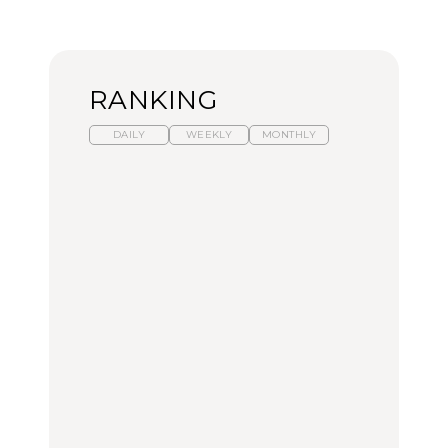
RANKING
DAILY
WEEKLY
MONTHLY
暑いから食べたくなる。
【東京近郊】日帰りひと
「来たぞ、トイトレ」|
わざわざ行きたいラーメ
り旅スポット5選｜館
弘中綾香の「純度
ン13選｜プロが選ぶベス
山、前橋、日光など
100%」～第141回～
ト3、大井町の人気店、
ご当地ラーメン
TRAVEL
LEARN
FOOD
No.1259『北海道 おいし
No.1259『北海道 おいし
【あんこ】一度は食べた
く遊ぶ、夏のご褒美
く遊ぶ、夏のご褒美
い名店13選｜どら焼き・
旅。』
旅。』
おはぎほか
FOOD
いつもの食卓を格上げす
【東京近郊】日帰りひと
「来たぞ、トイトレ」|