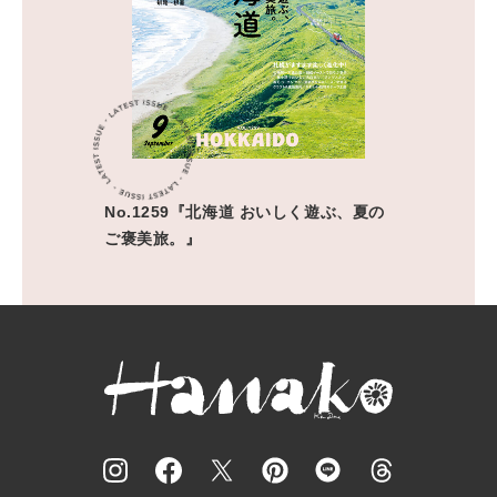
No.1259『北海道 おいしく遊ぶ、夏の
ご褒美旅。』