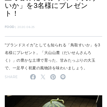
自分にやさしく
いか」を3名様にプレゼン
女神まり愛のタロットメッセージ
ト！
LEARN
算命学がわかる今月のあなた
知る、考える
FOOD
2020.06.25
MAMA
“ブランドスイカ”としても知られる「鳥取すいか」を3
ママもいろいろ
名様にプレゼント。「大山山麓（だいせんさんろ
く）」の豊かな土壌で育った、甘みたっぷりの大玉
SUSTAINABLE
で、一足早く初夏の風物詩を味わいましょう。
わたしができること
SHARE
CULTURE
自分を耕す