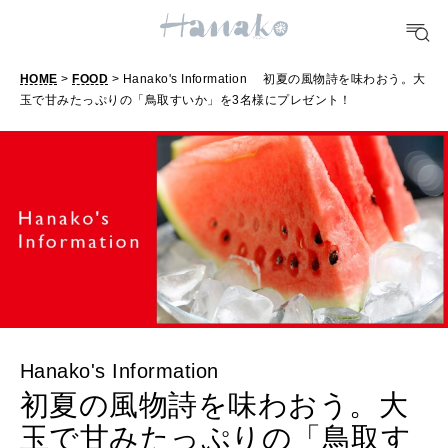
10 CATEGORIES
HOME
>
FOOD
> Hanako's Information 初夏の風物詩を味わおう。大
玉で甘みたっぷりの「鳥取すいか」を3名様にプレゼント！
FOOD
おいしい
TRAVEL
どこ行く？
FORTUNE
明日のわたし
Hanako's Information
[12星座別] Weekly Holoscope
初夏の風物詩を味わおう。大
HEALTH
玉で甘みたっぷりの「鳥取す
[12星座別] Monthly Love Holoscope