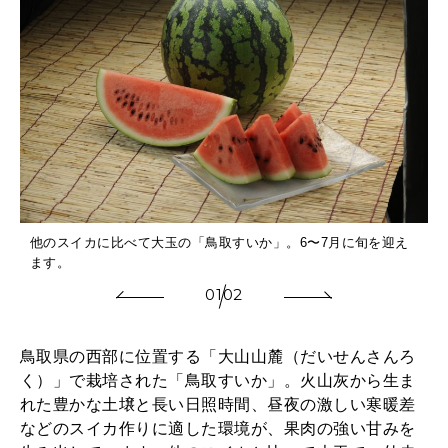
WORK&MONEY
いい人生って？
MAGAZINE
特集
2026年9月号「北海道 おいしく遊ぶ、夏のご褒美旅。」
他のスイカに比べて大玉の「鳥取すいか」。6〜7月に旬を迎え
2026年8月号『お茶の時間です。』
ます。
01
02
MAGAZINE
MOOK
2026年7月号「鎌倉 ローカルが 教えてくれた 本当の歩き方。」
2026年6月号「大銀座 トレンドが生まれる 新しい一流店へ。」
鳥取県の西部に位置する「大山山麓（だいせんさんろ
く）」で栽培された「鳥取すいか」。火山灰から生ま
FOLLOW US!
2026年5月号「“大好き”に出会いに。韓国」
れた豊かな土壌と長い日照時間、昼夜の激しい寒暖差
などのスイカ作りに適した環境が、果肉の強い甘みを
2026年4月号「未来をつくる、学びの教科書。」