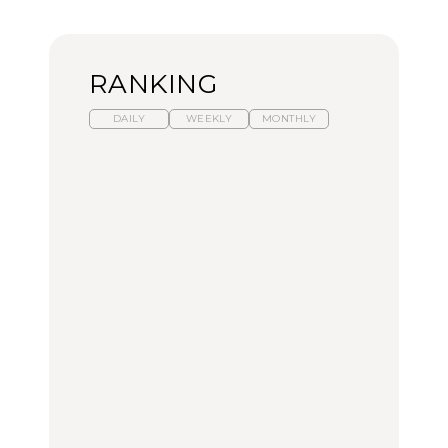
RANKING
DAILY
WEEKLY
MONTHLY
暑いから食べたくなる。
【東京近郊】日帰りひと
「来たぞ、トイトレ」|
わざわざ行きたいラーメ
り旅スポット5選｜館
弘中綾香の「純度
ン13選｜プロが選ぶベス
山、前橋、日光など
100%」～第141回～
ト3、大井町の人気店、
ご当地ラーメン
TRAVEL
LEARN
FOOD
No.1259『北海道 おいし
No.1259『北海道 おいし
【あんこ】一度は食べた
く遊ぶ、夏のご褒美
く遊ぶ、夏のご褒美
い名店13選｜どら焼き・
旅。』
旅。』
おはぎほか
FOOD
いつもの食卓を格上げす
【東京近郊】日帰りひと
「来たぞ、トイトレ」|
る、夏の新定番「ホワイ
り旅スポット5選｜館
弘中綾香の「純度