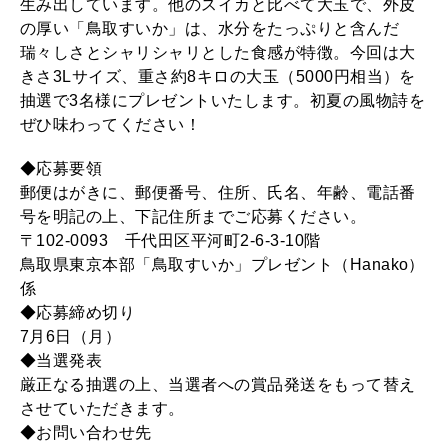
生み出しています。他のスイカと比べて大玉で、外皮
の厚い「鳥取すいか」は、水分をたっぷりと含んだ
2026年3月号「スイーツ予想図 2026」
瑞々しさとシャリシャリとした食感が特徴。今回は大
きさ3Lサイズ、重さ約8キロの大玉（5000円相当）を
2026年2月号「良運を掴む 新・開運術。」
抽選で3名様にプレゼントいたします。初夏の風物詩を
ぜひ味わってください！
2026年1月号「猫がいれば、幸せ」
◆応募要領
2025年12月号「お酒の新常識。」
郵便はがきに、郵便番号、住所、氏名、年齢、電話番
号を明記の上、下記住所までご応募ください。
〒102-0093 千代田区平河町2-6-3-10階
鳥取県東京本部「鳥取すいか」プレゼント（Hanako）
係
◆応募締め切り
7月6日（月）
◆当選発表
厳正なる抽選の上、当選者への賞品発送をもって替え
させていただきます。
◆お問い合わせ先