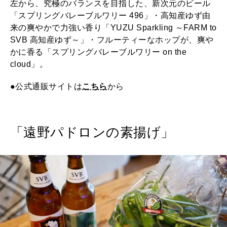
左から、究極のバランスを目指した、新次元のビール
「スプリングバレーブルワリー 496」・高知産ゆず由
2025年12月号「お酒の新常識。」
来の爽やかで力強い香り「YUZU Sparkling ～FARM to
SVB 高知産ゆず～」・フルーティーなホップが、爽や
かに香る「スプリングバレーブルワリー on the
cloud」。
●公式通販サイトは
こちら
から
「遠野パドロンの素揚げ」