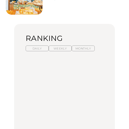
RANKING
DAILY
WEEKLY
MONTHLY
【福島】わざわざ食べに
暑いから食べたくなる。
「来たぞ、トイトレ」|
行きたいご当地グルメ23
わざわざ行きたいラーメ
弘中綾香の「純度
選｜ラーメン、餃子、そ
ン13選｜プロが選ぶベス
100%」～第141回～
ばほか
ト3、大井町の人気店、
ご当地ラーメン
FOOD
LEARN
FOOD
【東京近郊】日帰りひと
【東京近郊】日帰りひと
【あんこ】一度は食べた
り旅スポット5選｜館
り旅スポット5選｜館
い名店13選｜どら焼き・
山、前橋、日光など
山、前橋、日光など
おはぎほか
TRAVEL
TRAVEL
FOOD