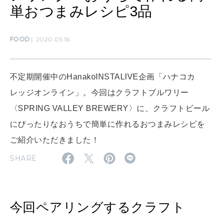
単おつまみレシピ3品
MAMA
ママもいろいろ
FOOD
2020.05.16
SUSTAINABLE
わたしができること
不定期開催中のHanakoINSTALIVE企画「ハナコカ
レッジオンライン」。今回はクラフトブルワリー
〈SPRING VALLEY BREWERY〉に、クラフトビール
CULTURE
自分を耕す
にぴったりなおうちで簡単に作れるおつまみレシピを
ご紹介いただきました！
SHARE
WORK&MONEY
いい人生って？
今回ペアリングするクラフト
MAGAZINE
特集