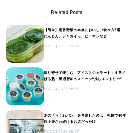
Related Posts
【簡単】定番野菜の本当においしい食べ方7選｜
にんじん、ジャガイモ、ピーマンなど
FOOD
2026.08.09
取り寄せで楽しむ「アイスとジェラート」４選／
ぼる塾・田辺智加のスイーツ“推しエントリー”
FOOD
2026.08.07
あの「ちくわパン」を考案したのは、札幌で40年
以上愛され続けるお店だった!?
FOOD
2026.08.07