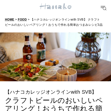
TRAVEL
HOME
>
FOOD
> 【ハナコカレッジオンラインwith SVB】 クラフト
どこ行く？
ビールのおいしいペアリング！おうちで作れる簡単おつまみレシピ3品
FORTUNE
明日のわたし
[12星座別] Weekly Holoscope
HEALTH
[12星座別] Monthly Love Holoscope
自分にやさしく
女神まり愛のタロットメッセージ
【ハナコカレッジオンラインwith SVB】
LEARN
算命学がわかる今月のあなた
知る、考える
クラフトビールのおいしいペ
アリング！おうちで作れる簡