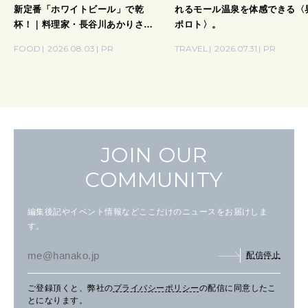
新定番「ホワイトビール」で乾
れるモール温泉を体感できる〈
杯！｜料理家・長谷川あかりさん
ポロト〉。
の気取らないおもてなし。
FOOD
2026.08.03
PR
TRAVEL
2026.07.31
PR
JOIN OUR
COMMUNITY
編集後記やイベント情報などここだけのニュースをお届けしま
す。
配信停止
ご登録頂くと、弊社の
プライバシーポリシー
の配信に同意したこ
とになります。