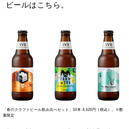
ビールはこちら。
2026年9月号「北海道 おいしく遊ぶ、夏のご褒美旅。」
2026年8月号『お茶の時間です。』
MAGAZINE
MOOK
2026年7月号「鎌倉 ローカルが 教えてくれた 本当の歩き方。」
2026年6月号「大銀座 トレンドが生まれる 新しい一流店へ。」
FOLLOW US!
2026年5月号「“大好き”に出会いに。韓国」
2026年4月号「未来をつくる、学びの教科書。」
2026年3月号「スイーツ予想図 2026」
2026年2月号「良運を掴む 新・開運術。」
「春のクラフトビール飲み比べセット」10本 4,620円（税込）。※数
量限定
2026年1月号「猫がいれば、幸せ」