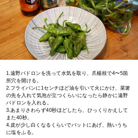
1.遠野パドロンを洗って水気を取り、爪楊枝で4〜5箇
所穴を開ける。
2.フライパンに1センチほど油を引いて火にかけ、菜箸
の先を入れて気泡が立つくらいになったら静かに遠野
パドロンを入れる。
3.あまりさわらず40秒ほどしたら、ひっくりかえして
また40秒。
4.皮が少し白くなるくらいでバットにあげ、熱いうち
に塩をふる。