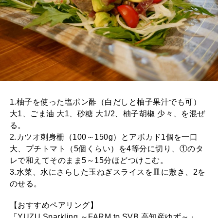
1.柚子を使った塩ポン酢（白だしと柚子果汁でも可）
大1、ごま油 大1、砂糖 大1/2、柚子胡椒 少々、を混ぜ
る。
2.カツオ刺身柵（100～150g）とアボカド1個を一口
大、プチトマト（5個くらい）を4等分に切り、①のタ
レで和えてそのまま5～15分ほどつけこむ。
3.水菜、水にさらした玉ねぎスライスを皿に敷き、2を
のせる。
【おすすめペアリング】
「YUZU Sparkling ～FARM to SVB 高知産ゆず～」