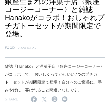
銀座生まれの洋菓子店〈銀座
コージーコーナー〉と雑誌
CULTURE
Hanakoがコラボ！おしゃれプ
自分を耕す
チガトーセットが期間限定で
登場。
WORK&MONEY
いい人生って？
FOOD
2020.03.28
MAGAZINE
特集
雑誌『Hanako』と洋菓子店〈銀座コージーコーナー〉
がコラボして、 おいしくってかわいい7つのプチガ
2026年9月号「北海道 おいしく遊ぶ、夏のご褒美旅。」
トーセットが期間限定で登場！自分へのご褒美に、手
2026年8月号『お茶の時間です。』
みやげに、喜ばれること間違いなしです。
SHARE
MAGAZINE
MOOK
2026年7月号「鎌倉 ローカルが 教えてくれた 本当の歩き方。」