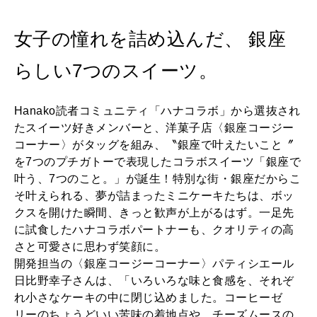
2026年6月号「大銀座 トレンドが生まれる 新しい一流店へ。」
女子の憧れを詰め込んだ、 銀座
FOLLOW US!
2026年5月号「“大好き”に出会いに。韓国」
らしい7つのスイーツ。
2026年4月号「未来をつくる、学びの教科書。」
2026年3月号「スイーツ予想図 2026」
Hanako読者コミュニティ「ハナコラボ」から選抜され
たスイーツ好きメンバーと、洋菓子店〈銀座コージー
コーナー〉がタッグを組み、〝銀座で叶えたいこと〞
2026年2月号「良運を掴む 新・開運術。」
を7つのプチガトーで表現したコラボスイーツ「銀座で
叶う、7つのこと。」が誕生！特別な街・銀座だからこ
2026年1月号「猫がいれば、幸せ」
そ叶えられる、夢が詰まったミニケーキたちは、ボッ
クスを開けた瞬間、きっと歓声が上がるはず。一足先
2025年12月号「お酒の新常識。」
に試食したハナコラボパートナーも、クオリティの高
さと可愛さに思わず笑顔に。
開発担当の〈銀座コージーコーナー〉パティシエール
日比野幸子さんは、「いろいろな味と食感を、それぞ
れ小さなケーキの中に閉じ込めました。コーヒーゼ
リーのちょうどいい苦味の着地点や、チーズムースの