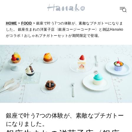
明日のわたし
[12星座別] Weekly Holoscope
HOME
>
FOOD
> 銀座で叶う7つの体験が、素敵なプチガトーになりま
HEALTH
した。 銀座生まれの洋菓子店〈銀座コージーコーナー〉と雑誌Hanako
[12星座別] Monthly Love Holoscope
自分にやさしく
がコラボ！おしゃれプチガトーセットが期間限定で登場。
女神まり愛のタロットメッセージ
LEARN
算命学がわかる今月のあなた
知る、考える
MAMA
ママもいろいろ
銀座で叶う7つの体験が、素敵なプチガトー
SUSTAINABLE
わたしができること
になりました。