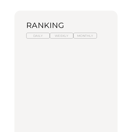
RANKING
DAILY
WEEKLY
MONTHLY
暑いから食べたくなる。
【東京近郊】日帰りひと
「来たぞ、トイトレ」|
わざわざ行きたいラーメ
り旅スポット5選｜館
弘中綾香の「純度
ン13選｜プロが選ぶベス
山、前橋、日光など
100%」～第141回～
ト3、大井町の人気店、
ご当地ラーメン
TRAVEL
LEARN
FOOD
No.1259『北海道 おいし
No.1259『北海道 おいし
【あんこ】一度は食べた
く遊ぶ、夏のご褒美
く遊ぶ、夏のご褒美
い名店13選｜どら焼き・
旅。』
旅。』
おはぎほか
FOOD
いつもの食卓を格上げす
【東京近郊】日帰りひと
「来たぞ、トイトレ」|
る、夏の新定番「ホワイ
り旅スポット5選｜館
弘中綾香の「純度