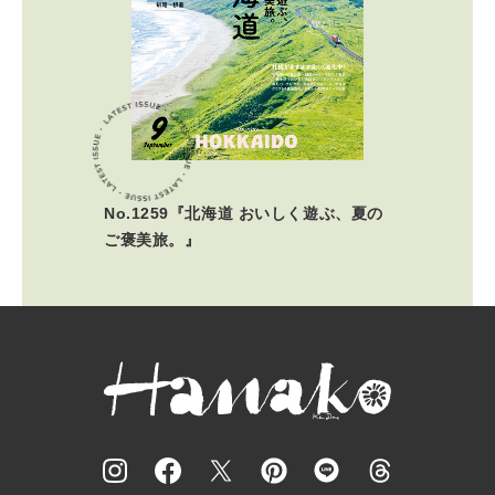
No.1259『北海道 おいしく遊ぶ、夏の
ご褒美旅。』