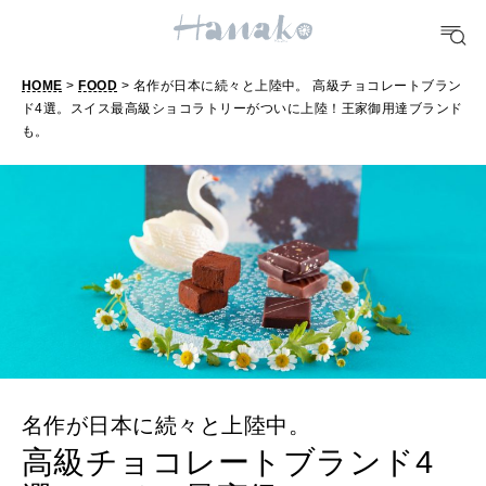
おいしい
HOME
>
FOOD
> 名作が日本に続々と上陸中。 高級チョコレートブラン
TRAVEL
ド4選。スイス最高級ショコラトリーがついに上陸！王家御用達ブランド
どこ行く？
も。
FORTUNE
明日のわたし
[12星座別] Weekly Holoscope
HEALTH
[12星座別] Monthly Love Holoscope
自分にやさしく
女神まり愛のタロットメッセージ
LEARN
名作が日本に続々と上陸中。
算命学がわかる今月のあなた
知る、考える
高級チョコレートブランド4