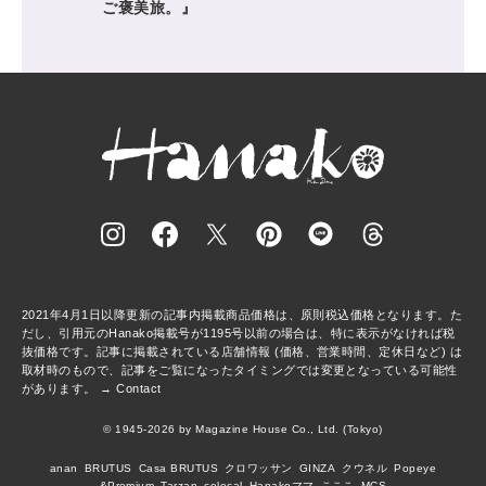
ご褒美旅。』
2021年4月1日以降更新の記事内掲載商品価格は、原則税込価格となります。た
だし、引用元のHanako掲載号が1195号以前の場合は、特に表示がなければ税
抜価格です。記事に掲載されている店舗情報 (価格、営業時間、定休日など) は
取材時のもので、記事をご覧になったタイミングでは変更となっている可能性
があります。 →
Contact
© 1945-2026 by Magazine House Co., Ltd. (Tokyo)
anan
BRUTUS
Casa BRUTUS
クロワッサン
GINZA
クウネル
Popeye
&Premium
Tarzan
colocal
Hanakoママ
こここ
MCS