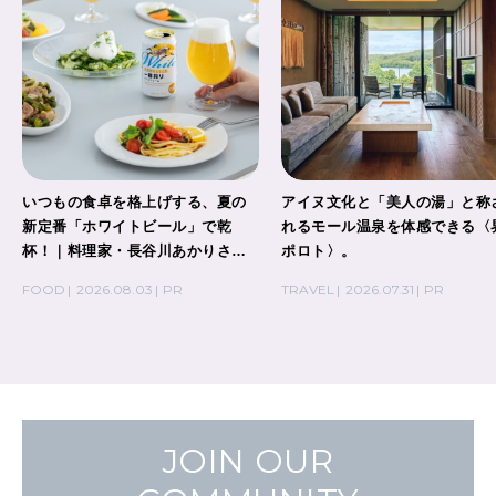
いつもの食卓を格上げする、夏の
アイヌ文化と「美人の湯」と称
新定番「ホワイトビール」で乾
れるモール温泉を体感できる〈
杯！｜料理家・長谷川あかりさん
ポロト〉。
の気取らないおもてなし。
FOOD
2026.08.03
PR
TRAVEL
2026.07.31
PR
JOIN OUR