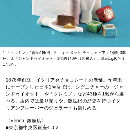
1.「クレミノ」1個約185円、2.「キュボット チョキャビア」1個約330
円、3.「ジャンドゥイオット」1個約140円（各税込）。単品1gあたり
17.3円。
1878年創立、イタリア発チョコレートの老舗。昨年末
にオープンした日本1号店では、シグニチャーの「ジャ
ンドゥイオット」や「クレミノ」など43種を1粒から選
べる。店内では量り売りや、数世紀の歴史を持つイタ
リアンフレーバーのジェラートも楽しめる。
〈Venchi 銀座店〉
■東京都中央区銀座4-3-2