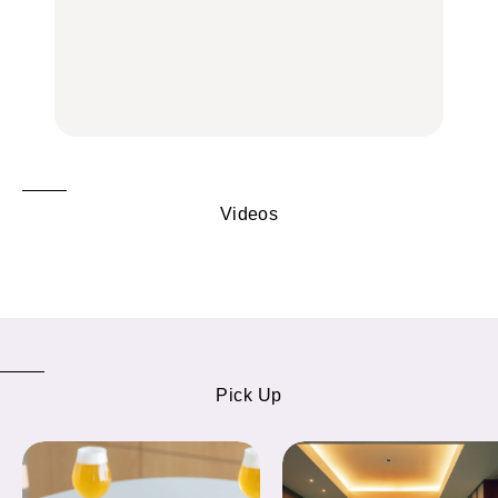
品ランチ29選｜横浜駅周
品ランチ29選｜横浜駅周
く遊ぶ、夏のご褒美
辺、みなとみらい、横浜
辺、みなとみらい、横浜
旅。』
中華街、和食、洋食ほか
中華街、和食、洋食ほか
FOOD
FOOD
Videos
Pick Up