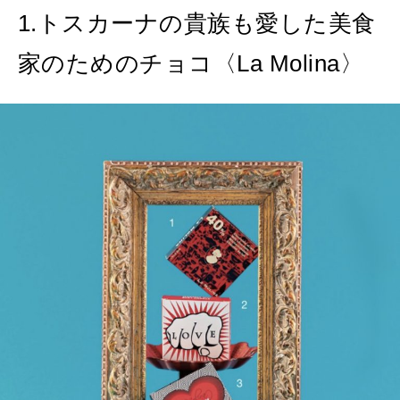
特集
1.トスカーナの貴族も愛した美食
2026年9月号「北海道 おいしく遊ぶ、夏のご褒美旅。」
家のためのチョコ〈La Molina〉
2026年8月号『お茶の時間です。』
MAGAZINE
MOOK
2026年7月号「鎌倉 ローカルが 教えてくれた 本当の歩き方。」
2026年6月号「大銀座 トレンドが生まれる 新しい一流店へ。」
FOLLOW US!
2026年5月号「“大好き”に出会いに。韓国」
2026年4月号「未来をつくる、学びの教科書。」
2026年3月号「スイーツ予想図 2026」
2026年2月号「良運を掴む 新・開運術。」
2026年1月号「猫がいれば、幸せ」