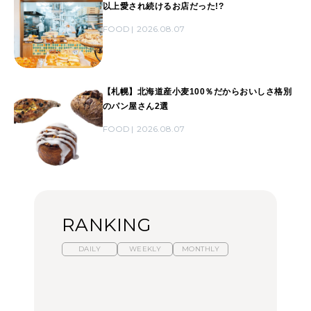
以上愛され続けるお店だった!?
FOOD
2026.08.07
【札幌】北海道産小麦100％だからおいしさ格別
のパン屋さん2選
FOOD
2026.08.07
RANKING
DAILY
WEEKLY
MONTHLY
暑いから食べたくなる。
【東京近郊】日帰りひと
「来たぞ、トイトレ」|
わざわざ行きたいラーメ