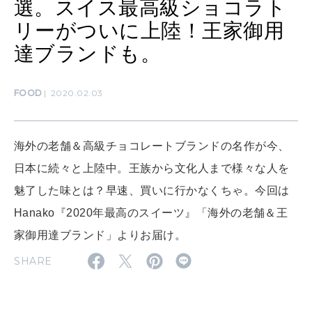
選。スイス最高級ショコラト
MAMA
リーがついに上陸！王家御用
ママもいろいろ
達ブランドも。
FOOD
2020.02.03
SUSTAINABLE
わたしができること
海外の老舗＆高級チョコレートブランドの名作が今、
CULTURE
日本に続々と上陸中。王族から文化人まで様々な人を
自分を耕す
魅了した味とは？早速、買いに行かなくちゃ。今回は
Hanako『2020年最高のスイーツ』「海外の老舗＆王
WORK&MONEY
家御用達ブランド」よりお届け。
いい人生って？
SHARE
MAGAZINE