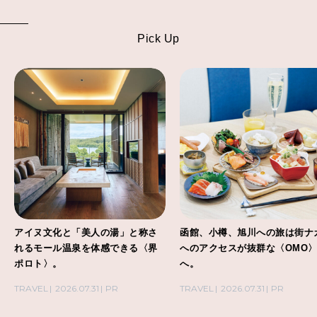
Pick Up
アイヌ文化と「美人の湯」と称さ
函館、小樽、旭川への旅は街ナ
れるモール温泉を体感できる〈界
へのアクセスが抜群な〈OMO
ポロト〉。
へ。
TRAVEL
2026.07.31
PR
TRAVEL
2026.07.31
PR