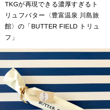
TKGが再現できる濃厚すぎるト
FOLLOW US!
2026年5月号「“大好き”に出会いに。韓国」
リュフバター〈豊富温泉 川島旅
2026年4月号「未来をつくる、学びの教科書。」
館〉の「BUTTER FIELD トリュ
2026年3月号「スイーツ予想図 2026」
フ」
2026年2月号「良運を掴む 新・開運術。」
2026年1月号「猫がいれば、幸せ」
2025年12月号「お酒の新常識。」