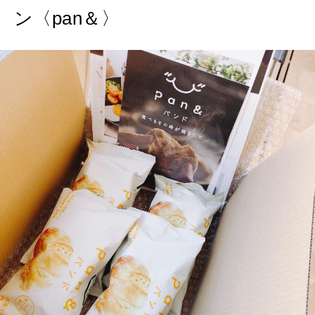
ン〈pan＆〉