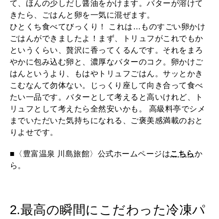
て、ほんの少しだし醤油をかけます。バターが溶けて
きたら、ごはんと卵を一気に混ぜます。
ひとくち食べてびっくり！ これは…ものすごい卵かけ
ごはんができましたよ！まず、トリュフがこれでもか
というくらい、贅沢に香ってくるんです。それをまろ
やかに包み込む卵と、濃厚なバターのコク。卵かけご
はんというより、もはやトリュフごはん。サッとかき
こむなんて勿体ない。じっくり座して向き合って食べ
たい一品です。バターとして考えると高いけれど、ト
リュフとして考えたら全然安いかも。 高級料亭でシメ
までいただいた気持ちになれる、ご褒美感満載のおと
りよせです。
■〈豊富温泉 川島旅館〉公式ホームページは
こちら
か
ら。
2.最高の瞬間にこだわった冷凍パ