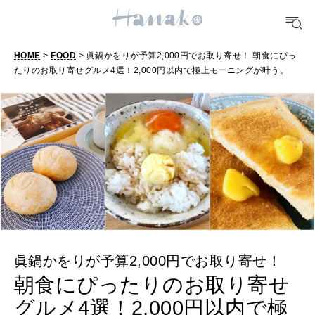
[12星座別] Weekly Holoscope
HEALTH
HOME
>
FOOD
> 眞鍋かをりが予算2,000円でお取り寄せ！ 朝食にぴっ
[12星座別] Monthly Love Holoscope
自分にやさしく
たりのお取り寄せグルメ4選！2,000円以内で極上モーニングが叶う。
女神まり愛のタロットメッセージ
LEARN
算命学がわかる今月のあなた
知る、考える
MAMA
ママもいろいろ
眞鍋かをりが予算2,000円でお取り寄せ！
SUSTAINABLE
わたしができること
朝食にぴったりのお取り寄せ
グルメ4選！2,000円以内で極