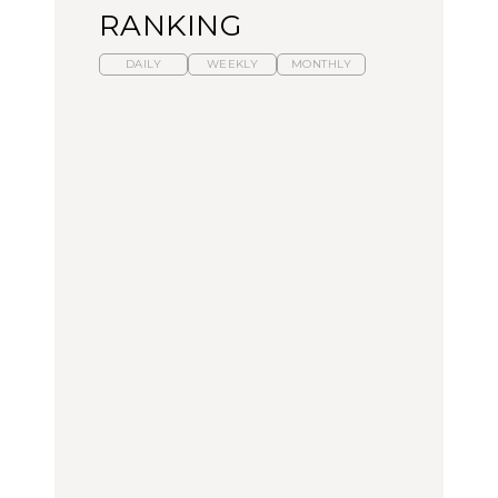
RANKING
DAILY
WEEKLY
MONTHLY
暑いから食べたくなる。
【東京近郊】日帰りひと
「来たぞ、トイトレ」|
わざわざ行きたいラーメ
り旅スポット5選｜館
弘中綾香の「純度
ン13選｜プロが選ぶベス
山、前橋、日光など
100%」～第141回～
ト3、大井町の人気店、
ご当地ラーメン
TRAVEL
LEARN
FOOD
No.1259『北海道 おいし
No.1259『北海道 おいし
【あんこ】一度は食べた
く遊ぶ、夏のご褒美
く遊ぶ、夏のご褒美
い名店13選｜どら焼き・
旅。』
旅。』
おはぎほか
FOOD
いつもの食卓を格上げす
【東京近郊】日帰りひと
「来たぞ、トイトレ」|
る、夏の新定番「ホワイ
り旅スポット5選｜館
弘中綾香の「純度
トビール」で乾杯！｜料
山、前橋、日光など
100%」～第141回～
理家・長谷川あかりさん
の気取らないおもてな
FOOD | PR
TRAVEL
LEARN
し。