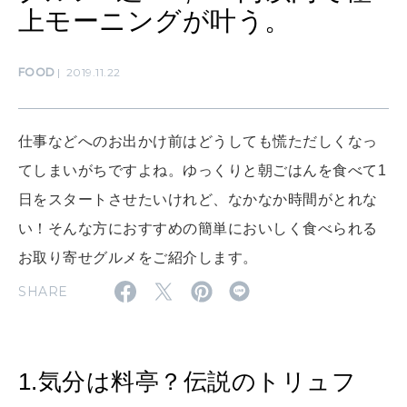
上モーニングが叶う。
CULTURE
自分を耕す
FOOD
2019.11.22
WORK&MONEY
いい人生って？
仕事などへのお出かけ前はどうしても慌ただしくなっ
てしまいがちですよね。ゆっくりと朝ごはんを食べて1
日をスタートさせたいけれど、なかなか時間がとれな
MAGAZINE
特集
い！そんな方におすすめの簡単においしく食べられる
お取り寄せグルメをご紹介します。
2026年9月号「北海道 おいしく遊ぶ、夏のご褒美旅。」
SHARE
2026年8月号『お茶の時間です。』
MAGAZINE
MOOK
2026年7月号「鎌倉 ローカルが 教えてくれた 本当の歩き方。」
1.気分は料亭？伝説のトリュフ
2026年6月号「大銀座 トレンドが生まれる 新しい一流店へ。」