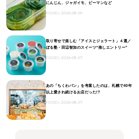
にんじん、ジャガイモ、ピーマンなど
FOOD
2026.08.09
取り寄せで楽しむ「アイスとジェラート」４選／
ぼる塾・田辺智加のスイーツ“推しエントリー”
FOOD
2026.08.07
あの「ちくわパン」を考案したのは、札幌で40年
以上愛され続けるお店だった!?
FOOD
2026.08.07