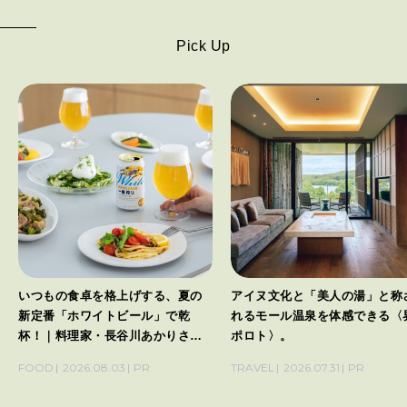
Pick Up
いつもの食卓を格上げする、夏の
アイヌ文化と「美人の湯」と称
新定番「ホワイトビール」で乾
れるモール温泉を体感できる〈
杯！｜料理家・長谷川あかりさん
ポロト〉。
の気取らないおもてなし。
FOOD
2026.08.03
PR
TRAVEL
2026.07.31
PR