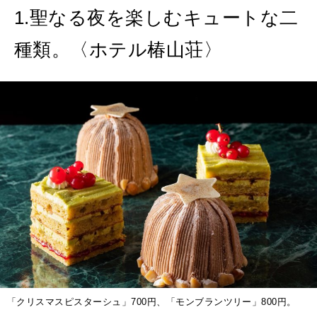
1.聖なる夜を楽しむキュートな二
MAGAZINE
特集
種類。〈ホテル椿山荘〉
2026年9月号「北海道 おいしく遊ぶ、夏のご褒美旅。」
2026年8月号『お茶の時間です。』
MAGAZINE
MOOK
2026年7月号「鎌倉 ローカルが 教えてくれた 本当の歩き方。」
2026年6月号「大銀座 トレンドが生まれる 新しい一流店へ。」
FOLLOW US!
2026年5月号「“大好き”に出会いに。韓国」
2026年4月号「未来をつくる、学びの教科書。」
2026年3月号「スイーツ予想図 2026」
「クリスマスピスターシュ」700円、「モンブランツリー」800円。
2026年2月号「良運を掴む 新・開運術。」