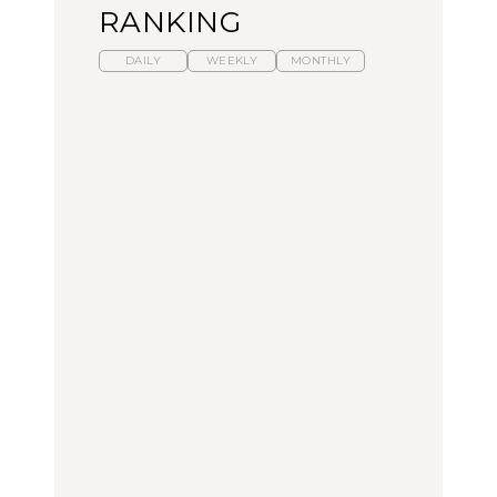
RANKING
DAILY
WEEKLY
MONTHLY
【福島】わざわざ食べに
暑いから食べたくなる。
「来たぞ、トイトレ」|
行きたいご当地グルメ23
わざわざ行きたいラーメ
弘中綾香の「純度
選｜ラーメン、餃子、そ
ン13選｜プロが選ぶベス
100%」～第141回～
ばほか
ト3、大井町の人気店、
ご当地ラーメン
FOOD
LEARN
FOOD
【東京近郊】日帰りひと
【東京近郊】日帰りひと
【あんこ】一度は食べた
り旅スポット5選｜館
り旅スポット5選｜館
い名店13選｜どら焼き・
山、前橋、日光など
山、前橋、日光など
おはぎほか
TRAVEL
TRAVEL
FOOD
【福島】わざわざ食べに
「来たぞ、トイトレ」|
「来たぞ、トイトレ」|
行きたいご当地グルメ23
弘中綾香の「純度
弘中綾香の「純度
選｜ラーメン、餃子、そ
100%」～第141回～
100%」～第141回～
ばほか
LEARN
FOOD
LEARN