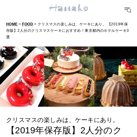
FOOD
おいしい
HOME
>
FOOD
> クリスマスの楽しみは、ケーキにあり。 【2019年保
存版】2人分のクリスマスケーキにおすすめ！東京都内のホテルケーキ3
TRAVEL
選
どこ行く？
FORTUNE
明日のわたし
[12星座別] Weekly Holoscope
HEALTH
[12星座別] Monthly Love Holoscope
自分にやさしく
女神まり愛のタロットメッセージ
クリスマスの楽しみは、ケーキにあり。
【2019年保存版】2人分のク
LEARN
算命学がわかる今月のあなた
知る、考える