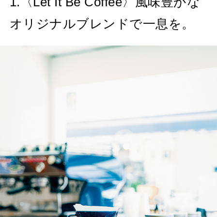
1.〈Let It Be Coffee〉風味豊かな
2026年9月号「北海道 おいしく遊ぶ、夏のご褒美旅。」
オリジナルブレンドで一息を。
2026年8月号『お茶の時間です。』
MAGAZINE
MOOK
2026年7月号「鎌倉 ローカルが 教えてくれた 本当の歩き方。」
2026年6月号「大銀座 トレンドが生まれる 新しい一流店へ。」
FOLLOW US!
2026年5月号「“大好き”に出会いに。韓国」
2026年4月号「未来をつくる、学びの教科書。」
2026年3月号「スイーツ予想図 2026」
2026年2月号「良運を掴む 新・開運術。」
2026年1月号「猫がいれば、幸せ」
2025年12月号「お酒の新常識。」