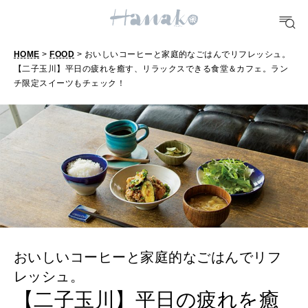
TRAVEL
どこ行く？
HOME
>
FOOD
> おいしいコーヒーと家庭的なごはんでリフレッシュ。
【二子玉川】平日の疲れを癒す、リラックスできる食堂＆カフェ。ラン
チ限定スイーツもチェック！
FORTUNE
明日のわたし
[12星座別] Weekly Holoscope
HEALTH
[12星座別] Monthly Love Holoscope
自分にやさしく
女神まり愛のタロットメッセージ
LEARN
算命学がわかる今月のあなた
知る、考える
おいしいコーヒーと家庭的なごはんでリフ
レッシュ。
【二子玉川】平日の疲れを癒
MAMA