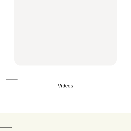
弘中綾香の「純度
く遊ぶ、夏のご褒美
選｜ラーメン、餃子、そ
100%」～第141回～
旅。』
ばほか
LEARN
FOOD
【2026年最新】横浜の絶
【2026年最新】横浜の絶
No.1259『北海道 おいし
品ランチ29選｜横浜駅周
品ランチ29選｜横浜駅周
く遊ぶ、夏のご褒美
辺、みなとみらい、横浜
辺、みなとみらい、横浜
旅。』
中華街、和食、洋食ほか
中華街、和食、洋食ほか
FOOD
FOOD
Videos