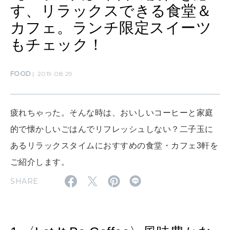
ママもいろいろ
す、リラックスできる食堂＆
カフェ。ランチ限定スイーツ
もチェック！
SUSTAINABLE
わたしができること
FOOD
2019.08.29
CULTURE
自分を耕す
疲れちゃった。そんな時は、おいしいコーヒーと家庭
的で懐かしいごはんでリフレッシュしない？二子玉に
あるリラックスタイムにおすすめの食堂・カフェ3軒を
WORK&MONEY
いい人生って？
ご紹介します。
SHARE
MAGAZINE
特集