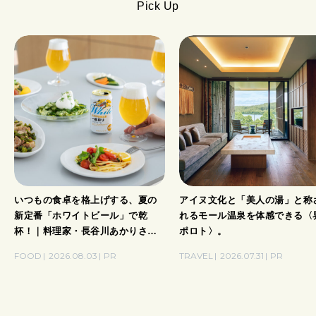
Pick Up
いつもの食卓を格上げする、夏の
アイヌ文化と「美人の湯」と称
新定番「ホワイトビール」で乾
れるモール温泉を体感できる〈
杯！｜料理家・長谷川あかりさん
ポロト〉。
の気取らないおもてなし。
FOOD
2026.08.03
PR
TRAVEL
2026.07.31
PR