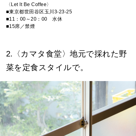
〈Let It Be Coffee〉
■東京都世田谷区玉川3-23-25
■11：00～20：00 水休
■15席／禁煙
2.〈カマタ食堂〉地元で採れた野
菜を定食スタイルで。