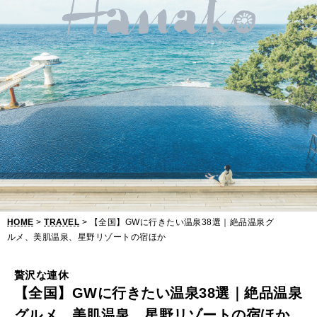
【
全
国
】
G
W
に
行
き
HOME
>
TRAVEL
> 【全国】GWに行きたい温泉38選｜絶品温泉グ
た
ルメ、美肌温泉、星野リゾートの宿ほか
い
贅沢な連休
温
【全国】GWに行きたい温泉38選｜絶品温泉
泉
グルメ、美肌温泉、星野リゾートの宿ほか