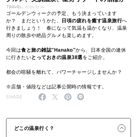
3
TRAVEL
2025.02.14
ゴールデンウィークの予定、もう決まっています
8
か？ まだというかた、
日頃の疲れを癒す温泉旅行
へ
選
行きましょう！ 春になって気温も温かくなり、温泉
周りの散歩や絶品グルメも楽しめます。
｜
絶
今回は
食と旅の雑誌”Hanako”
から、日本全国の連休
品
に行きたい
とっておきの温泉38選
をご紹介。
温
都会の喧騒を離れて、パワーチャージしませんか？
泉
グ
※店舗・値段などは記事公開時の情報です。
ル
SHARE
メ
、
美
どこの温泉行く？