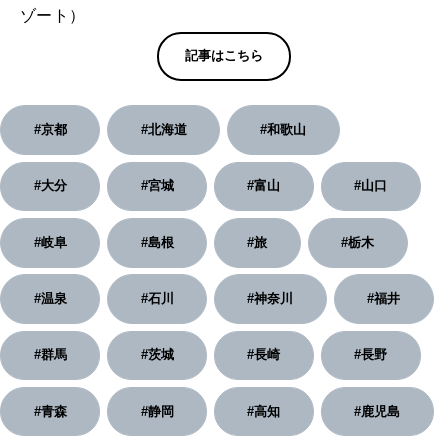
ゾート）
記事はこちら
#京都
#北海道
#和歌山
#大分
#宮城
#富山
#山口
#岐阜
#島根
#旅
#栃木
#温泉
#石川
#神奈川
#福井
#群馬
#茨城
#長崎
#長野
#青森
#静岡
#高知
#鹿児島