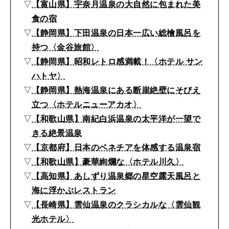
▽
【富山県】宇奈月温泉の大自然に包まれた美
食の宿
▽
【静岡県】下田温泉の日本一広い総檜風呂を
持つ〈金谷旅館〉
▽
【静岡県】昭和レトロ感満載！〈ホテル サン
ハトヤ〉
▽
【静岡県】熱海温泉にある断崖絶壁にそびえ
立つ〈ホテルニューアカオ〉
▽
【和歌山県】南紀白浜温泉の太平洋が一望で
きる絶景温泉
▽
【京都府】日本のベネチアを体感する温泉宿
▽
【和歌山県】豪華絢爛な〈ホテル川久〉
▽
【高知県】あしずり温泉郷の星空露天風呂と
海に浮かぶレストラン
▽
【長崎県】雲仙温泉のクラシカルな〈雲仙観
光ホテル〉