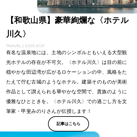
【和歌山県】豪華絢爛な〈ホテル
川久〉
TRAVEL | 2025.01.31
有名な温泉地には、土地のシンボルともいえる大型観
光ホテルの存在が不可欠。〈ホテル川久〉は目の前に
穏やかな田辺湾が広がるロケーションの中、風格をた
たえて佇む古城のようなホテル。建築そのものが美術
作品として讃えられる華やかな空間で、貴族のように
優雅なひとときを。〈ホテル川久〉での過ごし方を文
筆家・甲斐みのりさんが伝授します！
記事はこちら