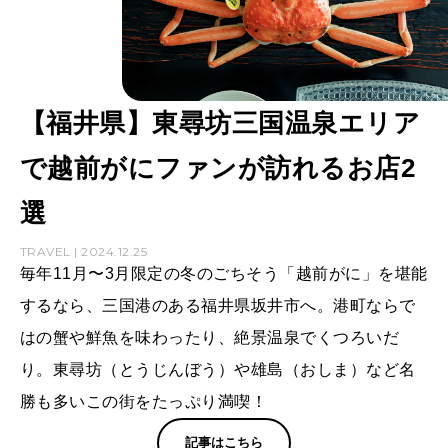
【福井県】東尋坊三国温泉エリア
で越前がにファンが訪れるお店2
選
TRAVEL | 2024.12.25
毎年11月〜3月限定の冬のごちそう「越前がに」を堪能
するなら、三国港のある福井県坂井市へ。港町ならで
はの蟹や鮮魚を味わったり、絶景温泉でくつろいだ
り。東尋坊（とうじんぼう）や雄島（おしま）など名
勝も多いこの街をたっぷり満喫！
記事はこちら