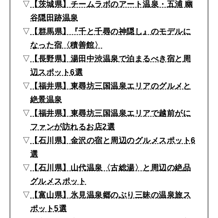
肌
▽
【茨城県】チームラボのアート温泉・五浦 幽
温
谷隠田跡温泉
▽
【群馬県】『千と千尋の神隠し』のモデルに
泉
なった宿〈積善館〉
、
▽
【長野県】湯田中渋温泉で泊まるべき宿と周
星
辺スポット6選
野
▽
【福井県】東尋坊三国温泉エリアのグルメと
リ
絶景温泉
ゾ
▽
【福井県】東尋坊三国温泉エリアで越前がに
ファンが訪れるお店2選
ー
▽
【石川県】金沢の宿と周辺のグルメスポット6
ト
選
の
▽
【石川県】山代温泉〈古総湯〉と周辺の絶品
宿
グルメスポット
ほ
▽
【富山県】氷見温泉郷のぶり三昧の温泉旅ス
ポット5選
か