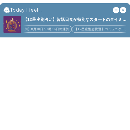
Today I feel...
SHARE
【12星座別占い】皆既日食が特別なスタートのタイミン
グになるのは誰？｜8月10日〜8月16日の週間占い、金
か
【12星座別】8月10日〜8月16日の運勢
【12星座別恋愛運】コミュニケーショ
運アップなど (4)
Related Posts
〈界 霧島〉で特別なお茶体験を。
TRAVEL
2026.06.29
PR
【保存版】開運のプロフェッショナルが厳選！
2026年、全国の行くべき神社19選
FORTUNE
2026.01.31