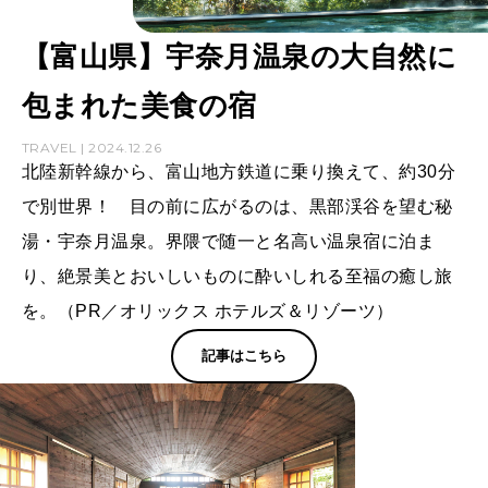
【富山県】宇奈月温泉の大自然に
包まれた美食の宿
TRAVEL | 2024.12.26
北陸新幹線から、富山地方鉄道に乗り換えて、約30分
で別世界！ 目の前に広がるのは、黒部渓谷を望む秘
湯・宇奈月温泉。界隈で随一と名高い温泉宿に泊ま
り、絶景美とおいしいものに酔いしれる至福の癒し旅
を。（PR／オリックス ホテルズ＆リゾーツ）
記事はこちら