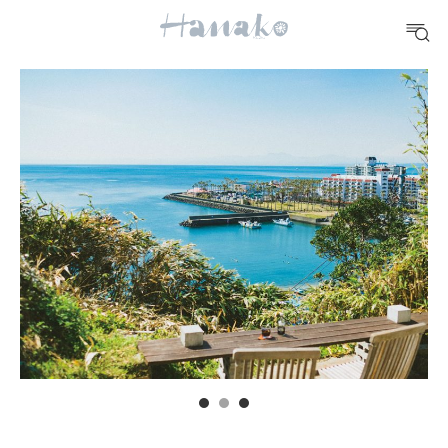
#手土産
#シュークリーム
#パン
#カフェ
#朝ごはん
#開運
10 CATEGORIES
FOOD
おいしい
TRAVEL
どこ行く？
FORTUNE
明日のわたし
[12星座別] Weekly Holoscope