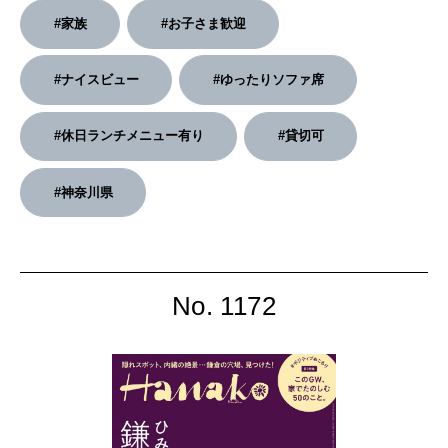
#家族
#お子さま歓迎
2026年4月号「未来をつくる、学びの教科書。」
2026年3月号「スイーツ予想図 2026」
#ナイスビュー
#ゆったりソファ席
2026年2月号「良運を掴む 新・開運術。」
#休日ランチメニュー有り
#貸切可
2026年1月号「猫がいれば、幸せ」
#神奈川県
2025年12月号「お酒の新常識。」
No. 1172