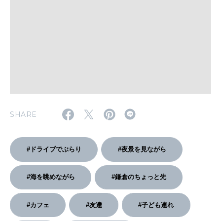
WORK&MONEY
いい人生って？
MAGAZINE
特集
SHARE
2026年9月号「北海道 おいしく遊ぶ、夏のご褒美旅。」
2026年8月号『お茶の時間です。』
#ドライブでぶらり
#夜景を見ながら
MAGAZINE
MOOK
2026年7月号「鎌倉 ローカルが 教えてくれた 本当の歩き方。」
#海を眺めながら
#鎌倉のちょっと先
2026年6月号「大銀座 トレンドが生まれる 新しい一流店へ。」
#カフェ
#友達
#子ども連れ
FOLLOW US!
2026年5月号「“大好き”に出会いに。韓国」