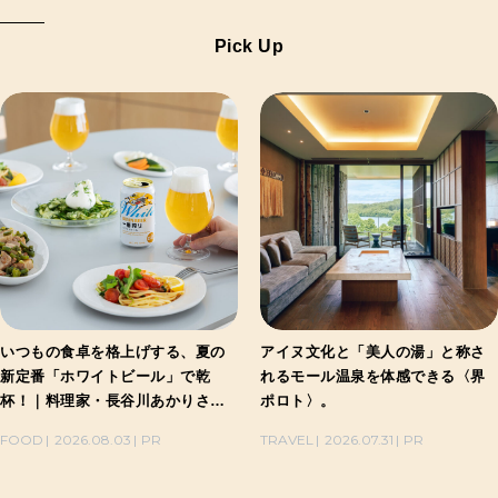
Pick Up
いつもの食卓を格上げする、夏の
アイヌ文化と「美人の湯」と称さ
新定番「ホワイトビール」で乾
れるモール温泉を体感できる〈界
杯！｜料理家・長谷川あかりさん
ポロト〉。
の気取らないおもてなし。
FOOD
2026.08.03
PR
TRAVEL
2026.07.31
PR