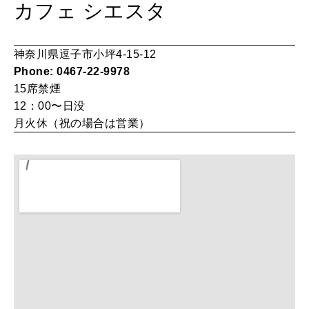
カフェ シエスタ
HEALTH
[12星座別] Monthly Love Holoscope
自分にやさしく
女神まり愛のタロットメッセージ
神奈川県逗子市小坪4-15-12
Phone: 0467-22-9978
LEARN
算命学がわかる今月のあなた
15席
禁煙
知る、考える
12：00〜日没
月火休（祝の場合は営業）
MAMA
ママもいろいろ
SUSTAINABLE
わたしができること
CULTURE
自分を耕す