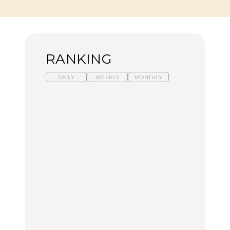
RANKING
DAILY
WEEKLY
MONTHLY
暑いから食べたくなる。
【東京近郊】日帰りひと
「来たぞ、トイトレ」|
わざわざ行きたいラーメ
り旅スポット5選｜館
弘中綾香の「純度
ン13選｜プロが選ぶベス
山、前橋、日光など
100%」～第141回～
ト3、大井町の人気店、
ご当地ラーメン
TRAVEL
LEARN
FOOD
No.1259『北海道 おいし
No.1259『北海道 おいし
【あんこ】一度は食べた
く遊ぶ、夏のご褒美
く遊ぶ、夏のご褒美
い名店13選｜どら焼き・
旅。』
旅。』
おはぎほか
FOOD
いつもの食卓を格上げす