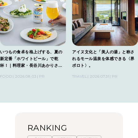
いつもの食卓を格上げする、夏の
アイヌ文化と「美人の湯」と称さ
新定番「ホワイトビール」で乾
れるモール温泉を体感できる〈界
杯！｜料理家・長谷川あかりさん
ポロト〉。
の気取らないおもてなし。
FOOD
2026.08.03
PR
TRAVEL
2026.07.31
PR
RANKING