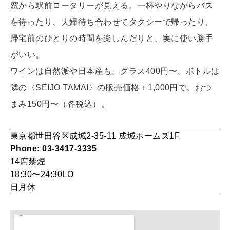
窓から駅前ロータリーが見える。一杯やりながらバス
を待ったり、夫婦待ち合わせてタクシーで帰ったり、
WORK&MONEY
帰宅前のひとりの時間を楽しんだりと、実に使い勝手
いい人生って？
がいい。
ワインは自然派や日本産も。グラス400円〜、ボトルは
MAGAZINE
隣の〈SEIJO TAMAI〉の販売価格＋1,000円で。おつ
特集
まみ150円〜（各税込）。
2026年9月号「北海道 おいしく遊ぶ、夏のご褒美旅。」
東京都世田谷区成城2-35-11 成城ホームズ1F
2026年8月号『お茶の時間です。』
Phone: 03-3417-3335
MAGAZINE
MOOK
14席
禁煙
2026年7月号「鎌倉 ローカルが 教えてくれた 本当の歩き方。」
18:30〜24:30LO
日月休
2026年6月号「大銀座 トレンドが生まれる 新しい一流店へ。」
FOLLOW US!
2026年5月号「“大好き”に出会いに。韓国」