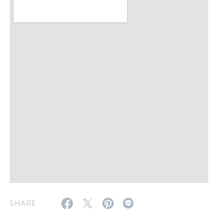
2026年4月号「未来をつくる、学びの教科書。」
2026年3月号「スイーツ予想図 2026」
2026年2月号「良運を掴む 新・開運術。」
2026年1月号「猫がいれば、幸せ」
2025年12月号「お酒の新常識。」
SHARE