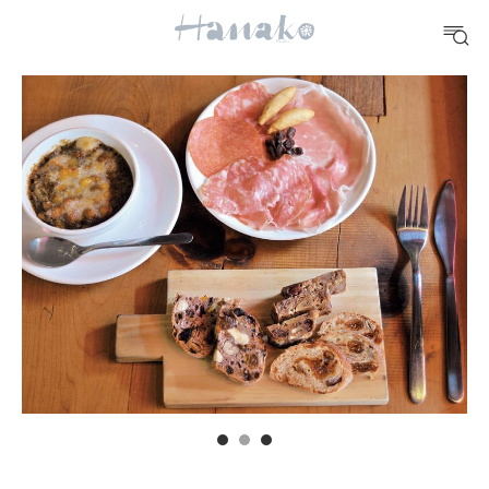
#手土産
#シュークリーム
#パン
#カフェ
#朝ごはん
#開運
10 CATEGORIES
FOOD
おいしい
TRAVEL
どこ行く？
FORTUNE
明日のわたし
[12星座別] Weekly Holoscope