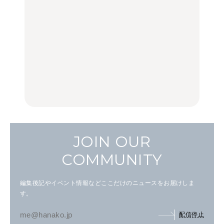
辺、みなとみらい、横浜
100%」～第141回～
旅。』
中華街、和食、洋食ほか
LEARN
FOOD
中目黒からひと駅の穴
いつもの食卓を格上げす
【2026年最新】横浜の絶
場。祐天寺の魅力10選｜
る、夏の新定番「ホワイ
品ランチ29選｜横浜駅周
グルメ、ショッピング、
トビール」で乾杯！｜料
辺、みなとみらい、横浜
古着ほか
理家・長谷川あかりさん
中華街、和食、洋食ほか
の気取らないおもてな
FOOD
FOOD | PR
FOOD
し。
JOIN OUR
COMMUNITY
編集後記やイベント情報などここだけのニュースをお届けしま
す。
配信停止