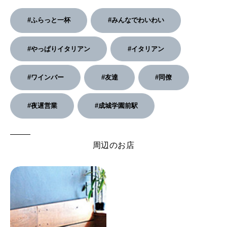
#ふらっと一杯
#みんなでわいわい
#やっぱりイタリアン
#イタリアン
#ワインバー
#友達
#同僚
#夜遅営業
#成城学園前駅
周辺のお店