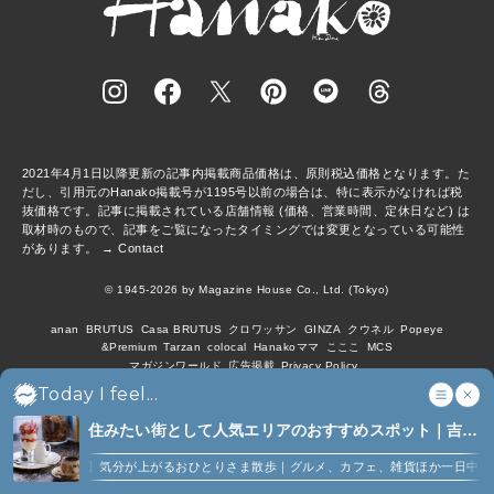
2021年4月1日以降更新の記事内掲載商品価格は、原則税込価格となります。た
だし、引用元のHanako掲載号が1195号以前の場合は、特に表示がなければ税
抜価格です。記事に掲載されている店舗情報 (価格、営業時間、定休日など) は
取材時のもので、記事をご覧になったタイミングでは変更となっている可能性
があります。 →
Contact
© 1945-2026 by Magazine House Co., Ltd. (Tokyo)
anan
BRUTUS
Casa BRUTUS
クロワッサン
GINZA
クウネル
Popeye
&Premium
Tarzan
colocal
Hanakoママ
こここ
MCS
マガジンワールド
広告掲載
Privacy Policy
Today I feel...
住みたい街として人気エリアのおすすめスポット｜吉祥
寺、西荻窪、代々木上原、下北沢ほか (6)
【吉祥寺】気分が上がるおひとりさま散歩｜グルメ、カフェ、雑貨ほか一日中楽しめ