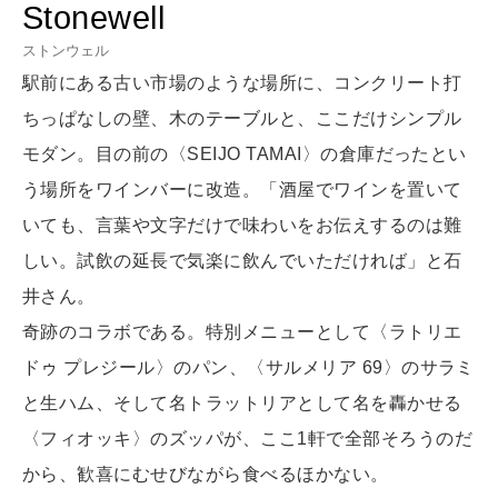
HEALTH
Stonewell
[12星座別] Monthly Love Holoscope
自分にやさしく
ストンウェル
女神まり愛のタロットメッセージ
駅前にある古い市場のような場所に、コンクリート打
LEARN
ちっぱなしの壁、木のテーブルと、ここだけシンプル
算命学がわかる今月のあなた
知る、考える
モダン。目の前の〈SEIJO TAMAI〉の倉庫だったとい
う場所をワインバーに改造。「酒屋でワインを置いて
MAMA
いても、言葉や文字だけで味わいをお伝えするのは難
ママもいろいろ
しい。試飲の延長で気楽に飲んでいただければ」と石
井さん。
奇跡のコラボである。特別メニューとして〈ラトリエ
SUSTAINABLE
わたしができること
ドゥ プレジール〉のパン、〈サルメリア 69〉のサラミ
と生ハム、そして名トラットリアとして名を轟かせる
〈フィオッキ〉のズッパが、ここ1軒で全部そろうのだ
CULTURE
自分を耕す
から、歓喜にむせびながら食べるほかない。