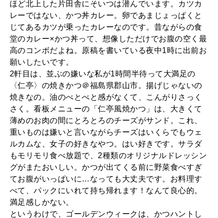
ほど北上した片田舎にそいつは潜んでいます。カツカ
レーではない、かつ丼カレー。卵であまじょっぱくと
じてあるカツが乗ったカレーなのです。昔ながらの食
堂のカレー×かつ丼って、想像しただけでお腹の空く最
高のコンボだよね。原稿を書いている夜中1時に出前お
願いしたいです。
2軒目は、並ぶの嫌いな私が1時間半待って大満足の
〈仁亭〉の焼きかつ＠福島県郡山市。揚げじゃないの
焼きなの。油のべとべと感がなくて、こんがりさっく
さく。看板メニューの「仁亭風焼かつ」は、大きくて
薄めのお肉の間にとろとろのチーズがサンド。これ、
重いものは嫌いと言いながらチーズはいくらでもウェ
ルカムな、女子の好きなやつ。はい好きです。サラダ
もモリモリ食べ放題で、2種類のオリジナルドレッシン
グがまたおいしい。かつが出てくる前に野菜食べすぎ
てお腹がいっぱいに…なっても大丈夫です。お料理す
べて、パックにいれて持ち帰れます！なんて良心的。
満足感しかない。
というわけで、ゴールデンウィークは、かつハントし