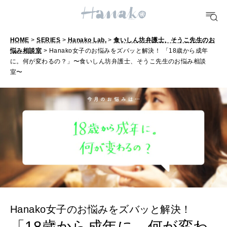
おいしい
HOME
>
SERIES
>
Hanako Lab.
>
食いしん坊弁護士、そうこ先生のお
TRAVEL
悩み相談室
> Hanako女子のお悩みをズバッと解決！ 「18歳から成年
どこ行く？
に。何が変わるの？」〜食いしん坊弁護士、そうこ先生のお悩み相談
室〜
FORTUNE
明日のわたし
[12星座別] Weekly Holoscope
HEALTH
[12星座別] Monthly Love Holoscope
自分にやさしく
女神まり愛のタロットメッセージ
LEARN
算命学がわかる今月のあなた
Hanako女子のお悩みをズバッと解決！
知る、考える
「18歳から成年に。何が変わ