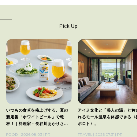
Pick Up
いつもの食卓を格上げする、夏の
アイヌ文化と「美人の湯」と称
新定番「ホワイトビール」で乾
れるモール温泉を体感できる〈
杯！｜料理家・長谷川あかりさん
ポロト〉。
の気取らないおもてなし。
FOOD
2026.08.03
PR
TRAVEL
2026.07.31
PR