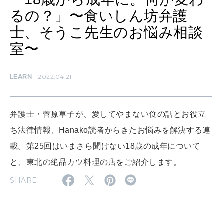
るの？」〜食いしん坊弁護
MAMA
士、そうこ先生のお悩み相談
ママもいろいろ
室〜
SUSTAINABLE
LEARN
2022.04.21
わたしができること
弁護士・菅原草子が、愛してやまない食の話とお役立
CULTURE
ち法律情報、Hanako読者からきたお悩みを解決する連
自分を耕す
載。第25回はいまさら聞けない18歳の成年について
と、東北の絶品カツ料理の店をご紹介します。
WORK&MONEY
SHARE
いい人生って？