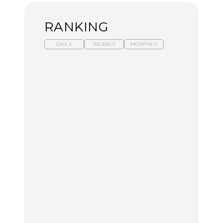
RANKING
DAILY
WEEKLY
MONTHLY
暑いから食べたくなる。
【東京近郊】日帰りひと
「来たぞ、トイトレ」|
わざわざ行きたいラーメ
り旅スポット5選｜館
弘中綾香の「純度
ン13選｜プロが選ぶベス
山、前橋、日光など
100%」～第141回～
ト3、大井町の人気店、
ご当地ラーメン
TRAVEL
LEARN
FOOD
No.1259『北海道 おいし
No.1259『北海道 おいし
【あんこ】一度は食べた
く遊ぶ、夏のご褒美
く遊ぶ、夏のご褒美
い名店13選｜どら焼き・
旅。』
旅。』
おはぎほか
FOOD
いつもの食卓を格上げす
【東京近郊】日帰りひと
「来たぞ、トイトレ」|
る、夏の新定番「ホワイ
り旅スポット5選｜館
弘中綾香の「純度
トビール」で乾杯！｜料
山、前橋、日光など
100%」～第141回～
理家・長谷川あかりさん