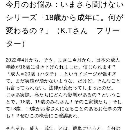
MAGAZINE
今月のお悩み：いまさら聞けない
特集
シリーズ「18歳から成年に。何が
2026年9月号「北海道 おいしく遊ぶ、夏のご褒美旅。」
変わるの？」（K.Tさん フリー
2026年8月号『お茶の時間です。』
ター）
MAGAZINE
MOOK
2026年7月号「鎌倉 ローカルが 教えてくれた 本当の歩き方。」
2022年4月から、そう、まさに今月から、日本の成人
2026年6月号「大銀座 トレンドが生まれる 新しい一流店へ。」
年齢が18歳に引き下げられました。信じられます？
「成人＝20歳（ハタチ）」というイメージが強すぎ
FOLLOW US!
2026年5月号「“大好き”に出会いに。韓国」
て、まだ実感が湧かないような。だけど、そんなこと
も言ってられない。法律が変わってしまったのだ。
2026年4月号「未来をつくる、学びの教科書。」
じゃあ実際、私たちにどんな影響があるの？というこ
とで、18歳、19歳のみなさん！そのご家族たち！そし
2026年3月号「スイーツ予想図 2026」
て18歳、19歳がお客さんになることのあるお仕事の方
も！？ぜひこの機会にご確認あれ。
2026年2月号「良運を掴む 新・開運術。」
そもそも、成人、成年、とは、簡単にいうと、自分の