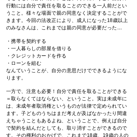
2026年1月号「猫がいれば、幸せ」
行動には自分で責任を取ることのできる一人前だとい
うこと。様々な場面で親の同意なく決定することがで
2025年12月号「お酒の新常識。」
きます。今回の法改正により、成人になった18歳以上
のみなさんは、これまでは親の同意が必要だった…
・携帯を契約する
・一人暮らしの部屋を借りる
・クレジットカードを作る
・ローンを組む
なんていうことが、自分の意思だけでできるようにな
ります。
一方で、注意も必要！自分で責任を取ることができる
＝取らなくてはならない、ということ。実は未成年に
は、未成年者取消権というものが法律で定められてい
ます。子どものうちはまだ考えが及ばなかったり間違
えちゃうこともあるよね、ということで、例えば自分
で契約を結んだとしても、取り消すことができるので
す。その権利のおかげで、これまで18歳、19歳の人の