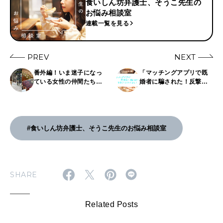
食いしん坊弁護士、そうこ先生の
お悩み相談室
連載一覧を見る
PREV
NEXT
番外編！いま迷子になっ
「マッチングアプリで既
ている女性の仲間たち
婚者に騙された！反撃す
へ。〜食いしん坊弁護
る方法はある？」〜食い
士、そうこ先生のお悩み
しん坊弁護士、そうこ先
相談室〜
生のお悩み相談室〜
#食いしん坊弁護士、そうこ先生のお悩み相談室
SHARE
Related Posts