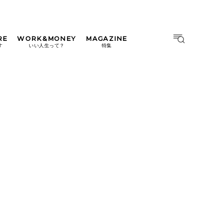
RE
WORK&MONEY
MAGAZINE
MAGAZINE
MOOK
す
いい人生って？
特集
2026年9月号「北海道 おいし
く遊ぶ、夏のご褒美旅。」
2026年8月号『お茶の時間で
す。』
日本橋
#中目黒
#吉祥寺
#横浜
2026年7月号「鎌倉 ローカル
が 教えてくれた 本当の歩き
方。」
2026年6月号「大銀座 トレン
ドが生まれる 新しい一流店
へ。」
2026年5月号「“大好き”に出
会いに。韓国」
2026年4月号「未来をつくる、