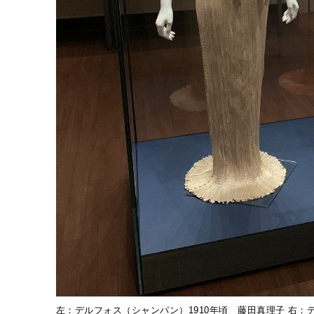
左：デルフォス（シャンパン）1910年頃 藤田真理子 右：