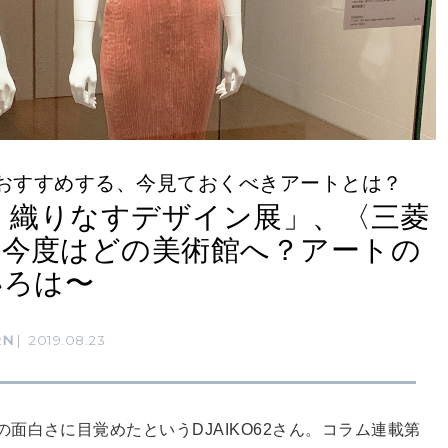
んがおすすめする、今見ておくべきアートとは？
 織りなすデザイン展」、〈三菱
〜今度はどの美術館へ？アートの
いろは〜
RN
2019.08.23
面白さに目覚めたというDJAIKO62さん。コラム連載第