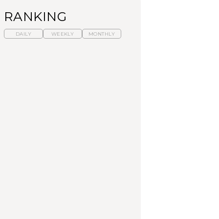
RANKING
DAILY
WEEKLY
MONTHLY
暑いから食べたくな
【東京近郊】日帰りひ
「来たぞ、トイトレ」|
る。わざわざ行きたい
とり旅スポット5選｜館
弘中綾香の「純度
ラーメン13選｜プロが
山、前橋、日光など
100%」～第141回～
選ぶベスト3、大井町の
人気店、ご当地ラーメ
TRAVEL
LEARN
FOOD
ン
No.1259『北海道 おい
No.1259『北海道 おい
【あんこ】一度は食べ
しく遊ぶ、夏のご褒美
しく遊ぶ、夏のご褒美
たい名店13選｜どら焼
旅。』
旅。』
き・おはぎほか
FOOD
いつもの食卓を格上げ
【東京近郊】日帰りひ
「来たぞ、トイトレ」|
する、夏の新定番「ホ
とり旅スポット5選｜館
弘中綾香の「純度
ワイトビール」で乾
山、前橋、日光など
100%」～第141回～
杯！｜料理家・長谷川
あかりさんの気取らな