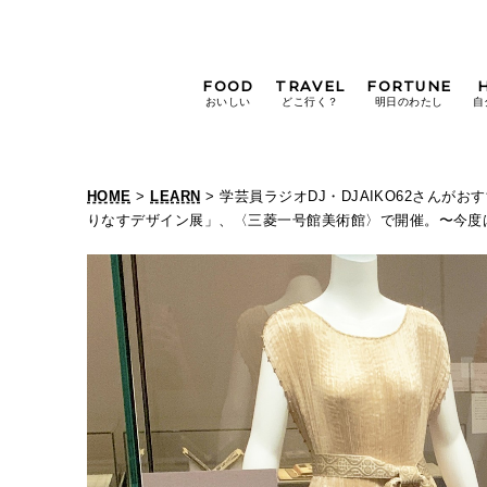
FOOD
TRAVEL
FORTUNE
おいしい
どこ行く？
明日のわたし
自
[12星座別] Weekly
Holoscope
HOME
>
LEARN
> 学芸員ラジオDJ・DJAIKO62さん
[12星座別] Monthly
りなすデザイン展」、〈三菱一号館美術館〉で開催。〜今度
Holoscope
#手土産
#シュークリーム
#パン
女神まり愛の
タロットメッセージ
#京都
[算命学] 星読みハナコの月巡