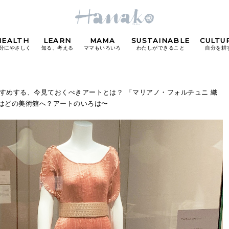
HEALTH
LEARN
MAMA
SUSTAINABLE
CULTU
分にやさしく
知る、考える
ママもいろいろ
わたしができること
自分を耕
POPULAR TAGS
がおすすめする、今見ておくべきアートとは？ 「マリアノ・フォルチュニ 織
はどの美術館へ？アートのいろは〜
#カフェ
#朝ごはん
#開運
#東京駅
#銀座
#
り
FOLLOW US!