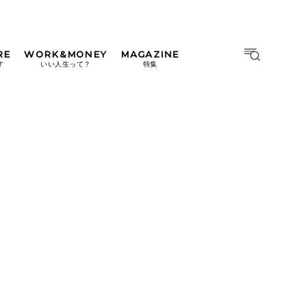
RE
WORK&MONEY
MAGAZINE
MAGAZINE
MOOK
す
いい人生って？
特集
2026年9月号「北海道 おいし
く遊ぶ、夏のご褒美旅。」
2026年8月号『お茶の時間で
す。』
日本橋
#中目黒
#吉祥寺
#横浜
2026年7月号「鎌倉 ローカル
が 教えてくれた 本当の歩き
方。」
2026年6月号「大銀座 トレン
ドが生まれる 新しい一流店
へ。」
2026年5月号「“大好き”に出
会いに。韓国」
2026年4月号「未来をつくる、