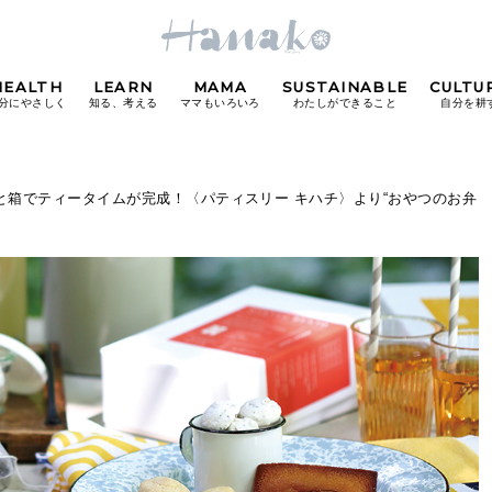
HEALTH
LEARN
MAMA
SUSTAINABLE
CULTU
分にやさしく
知る、考える
ママもいろいろ
わたしができること
自分を耕
POPULAR TAGS
と箱でティータイムが完成！〈パティスリー キハチ〉より“おやつのお弁
#カフェ
#朝ごはん
#開運
#東京駅
#銀座
#
り
FOLLOW US!