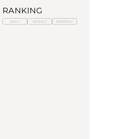
RANKING
DAILY
WEEKLY
MONTHLY
【福島】わざわざ食べ
暑いから食べたくな
「来たぞ、トイトレ」|
に行きたいご当地グル
る。わざわざ行きたい
弘中綾香の「純度
メ23選｜ラーメン、餃
ラーメン13選｜プロが
100%」～第141回～
子、そばほか
選ぶベスト3、大井町の
人気店、ご当地ラーメ
FOOD
LEARN
FOOD
ン
【東京近郊】日帰りひ
【東京近郊】日帰りひ
【あんこ】一度は食べ
とり旅スポット5選｜館
とり旅スポット5選｜館
たい名店13選｜どら焼
山、前橋、日光など
山、前橋、日光など
き・おはぎほか
TRAVEL
TRAVEL
FOOD
【福島】わざわざ食べ
「来たぞ、トイトレ」|
「来たぞ、トイトレ」|
に行きたいご当地グル
弘中綾香の「純度
弘中綾香の「純度
メ23選｜ラーメン、餃
100%」～第141回～
100%」～第141回～
子、そばほか