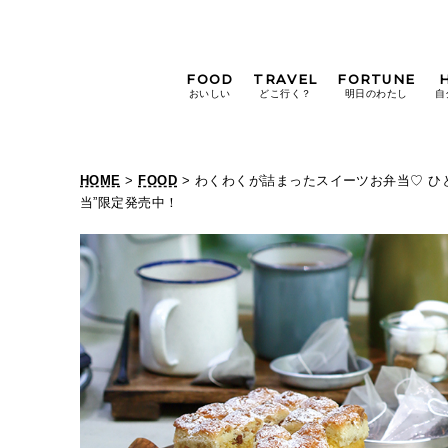
FOOD
TRAVEL
FORTUNE
おいしい
どこ行く？
明日のわたし
自
[12星座別] Weekly
Holoscope
HOME
>
FOOD
> わくわくが詰まったスイーツお弁当♡ ひ
[12星座別] Monthly
当”限定発売中！
Holoscope
#手土産
#シュークリーム
#パン
女神まり愛の
タロットメッセージ
#京都
[算命学] 星読みハナコの月巡