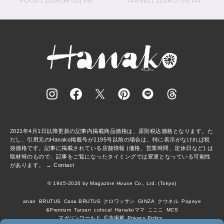
FOOD
2026.08.03
PR
TRAVEL
2026.07.31
PR
2021年4月1日以降更新の記事内掲載商品価格は、原則税込価格となります。た
だし、引用元のHanako掲載号が1195号以前の場合は、特に表示がなければ税
抜価格です。記事に掲載されている店舗情報 (価格、営業時間、定休日など) は
取材時のもので、記事をご覧になったタイミングでは変更となっている可能性
があります。 →
Contact
© 1945-2026 by Magazine House Co., Ltd. (Tokyo)
anan
BRUTUS
Casa BRUTUS
クロワッサン
GINZA
クウネル
Popeye
&Premium
Tarzan
colocal
Hanakoママ
こここ
MCS
マガジンワールド
広告掲載
Privacy Policy