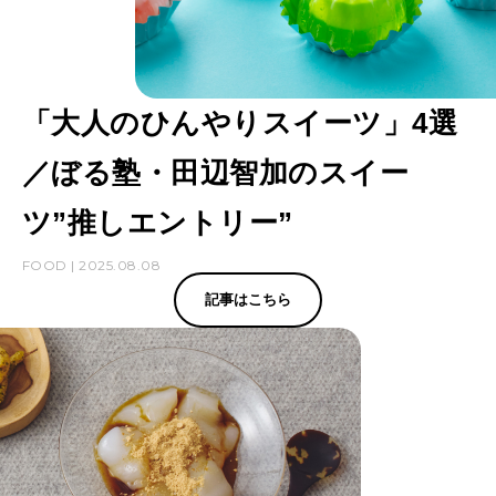
取
り
寄
「大人のひんやりスイーツ」4選
せ
ゼ
／ぼる塾・田辺智加のスイー
リ
ツ”推しエントリー”
ー
FOOD | 2025.08.08
ほ
記事はこちら
か
1
1
選