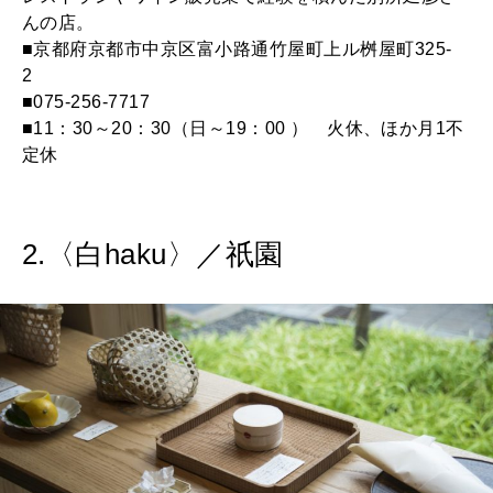
んの店。
■京都府京都市中京区富小路通竹屋町上ル桝屋町325-
2
■075-256-7717
■11：30～20：30（日～19：00 ） 火休、ほか月1不
定休
2.〈白haku〉／祇園