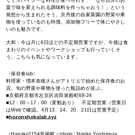
くてスパイシーな料理が食べられず、「なら自分のお
皿で味を変えられる調味料を作っちゃおう！」という
発想から生まれたそう。京丹後の自家菜園の野菜や果
物を使っているのも特徴。添加物フリーで体にやさし
いのも魅力です。
大和：今は月に6日ほどの不定期営業ですが、今後は食
まわりのイベントやワークショップも行っていくそ
う。こちらも気になっています。
〈保存食lab〉
料理家・増本奈穂さんがアトリエで始めた保存食のお
店。旬の野菜や果物を使った瓶詰めが並ぶ。
■京都府京都市左京区吉田泉殿町68-24
■12：00～17：00（変動あり） 不定期営業（営業日
はWebで確認。4月13、14、20、21日は営業予定）
■
hozonshokulab.xyz
（Hanako1154号掲載／photo : Noriko Yoshimura,