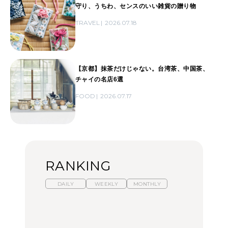
守り、うちわ、センスのいい雑貨の贈り物
TRAVEL
2026.07.18
【京都】抹茶だけじゃない。台湾茶、中国茶、
チャイの名店6選
FOOD
2026.07.17
RANKING
DAILY
WEEKLY
MONTHLY
暑いから食べたくなる。
【東京近郊】日帰りひと
「来たぞ、トイトレ」|
わざわざ行きたいラーメ