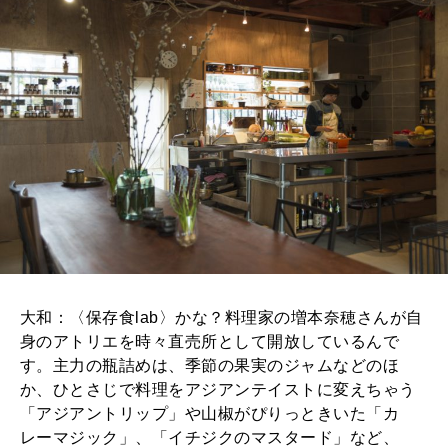
大和：〈保存食lab〉かな？料理家の増本奈穂さんが自
身のアトリエを時々直売所として開放しているんで
す。主力の瓶詰めは、季節の果実のジャムなどのほ
か、ひとさじで料理をアジアンテイストに変えちゃう
「アジアントリップ」や山椒がぴりっときいた「カ
レーマジック」、「イチジクのマスタード」など、