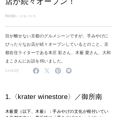
店が続々オープン！
FOOD
2018.05.19
SUSTAINABLE
わたしができること
目が離せない京都のグルメシーンですが、手みやげに
CULTURE
ぴったりなお店が続々オープンしているとのこと。京
自分を耕す
都在住ライターである本庄 彩さん、木薮 愛さん、大和
まこさんにお話を伺いました。
WORK&MONEY
SHARE
いい人生って？
1.〈krater winestore〉／御所南
MAGAZINE
特集
木薮愛（以下、木薮）：手みやげの文化が根付いてい
2026年9月号「北海道 おいしく遊ぶ、夏のご褒美旅。」