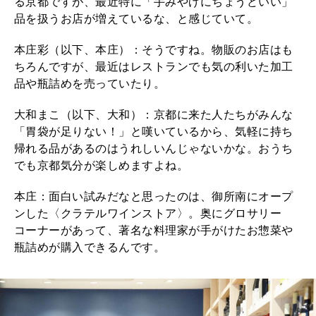
る京都ですが、最近特に「手みやげにちょうどいい」
品を扱うお店が増えているな、と感じていて。
2026年8月号『お茶の時間です。』
本庄彩（以下、本庄）：そうですね。物販のお店はも
MAGAZINE
MOOK
2026年7月号「鎌倉 ローカルが 教えてくれた 本当の歩き方。」
ちろんですが、最近はレストランでも気の利いた加工
品や瓶詰めを売っていたり。
2026年6月号「大銀座 トレンドが生まれる 新しい一流店へ。」
大和まこ（以下、大和）：京都に来た人たちがみんな
FOLLOW US!
2026年5月号「“大好き”に出会いに。韓国」
「胃袋が足りない！」と嘆いているから、気軽に持ち
帰れる品があるのはうれしいんじゃないかな。おうち
2026年4月号「未来をつくる、学びの教科書。」
でも京都気分が楽しめますよね。
本庄：面白い試みだなと思ったのは、御所南にオープ
2026年3月号「スイーツ予想図 2026」
ンした〈クラテルワインストア〉。奥にグロサリー
コーナーがあって、著名な料理家が手がけたお惣菜や
2026年2月号「良運を掴む 新・開運術。」
瓶詰めが購入できるんです。
2026年1月号「猫がいれば、幸せ」
2025年12月号「お酒の新常識。」