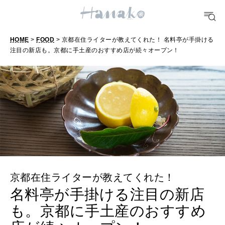
TRAVEL
どこ行く？
HOME
>
FOOD
> 京都在住ライターが教えてくれた！ 名料亭が手掛ける
注目の新店も。京都に手土産のおすすめ店が続々オープン！
FORTUNE
明日のわたし
[12星座別] Weekly Holoscope
HEALTH
[12星座別] Monthly Love Holoscope
自分にやさしく
女神まり愛のタロットメッセージ
LEARN
算命学がわかる今月のあなた
知る、考える
京都在住ライターが教えてくれた！
名料亭が手掛ける注目の新店
も。京都に手土産のおすすめ
MAMA
ママもいろいろ