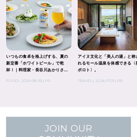
いつもの食卓を格上げする、夏の
アイヌ文化と「美人の湯」と称
新定番「ホワイトビール」で乾
れるモール温泉を体感できる〈
杯！｜料理家・長谷川あかりさん
ポロト〉。
の気取らないおもてなし。
FOOD
2026.08.03
PR
TRAVEL
2026.07.31
PR
JOIN OUR