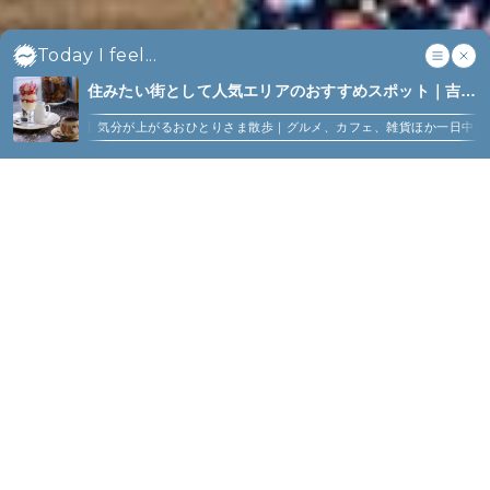
Today I feel...
住みたい街として人気エリアのおすすめスポット｜吉祥
寺、西荻窪、代々木上原、下北沢ほか (6)
か
【吉祥寺】気分が上がるおひとりさま散歩｜グルメ、カフェ、雑貨ほか一日中楽し