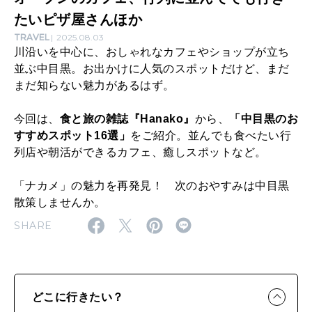
で
たいピザ屋さんほか
1
TRAVEL
2025.08.03
川沿いを中心に、おしゃれなカフェやショップが立ち
6
並ぶ中目黒。お出かけに人気のスポットだけど、まだ
選
まだ知らない魅力があるはず。
｜
今回は、
食と旅の雑誌『Hanako』
から、
「中目黒のお
朝
すすめスポット16選」
をご紹介。並んでも食べたい行
8
列店や朝活ができるカフェ、癒しスポットなど。
時
「ナカメ」の魅力を再発見！ 次のおやすみは中目黒
オ
散策しませんか。
ー
SHARE
プ
ン
の
どこに行きたい？