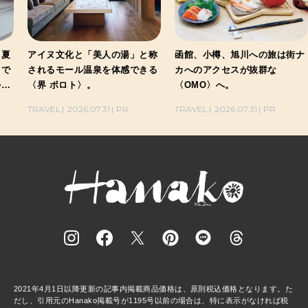
、夏
アイヌ文化と「美人の湯」と称
函館、小樽、旭川への旅は街ナ
」で
されるモール温泉を体感できる
カへのアクセスが抜群な
かり
〈界 ポロト〉。
〈OMO〉へ。
し。
TRAVEL
2026.07.31
PR
TRAVEL
2026.07.31
PR
2021年4月1日以降更新の記事内掲載商品価格は、原則税込価格となります。た
だし、引用元のHanako掲載号が1195号以前の場合は、特に表示がなければ税