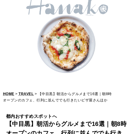
【
中
目
黒
】
朝
活
か
ら
HOME
>
TRAVEL
> 【中目黒】朝活からグルメまで16選｜朝8時
グ
オープンのカフェ、行列に並んででも行きたいピザ屋さんほか
ル
都内おすすめスポットへ
メ
【中目黒】朝活からグルメまで16選｜朝8時
ま
オープンのカフェ、行列に並んででも行き