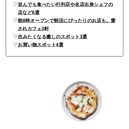
カ
▽
並んでも食べたい行列店や名店出身シェフの
フ
店など6選
ェ
▽
朝8時オープンで朝活にぴったりのお店も。愛
、
されカフェ3軒
▽
住みたくなる癒しのスポット3選
行
▽
お買い物スポット4選
列
に
並
ん
で
で
も
行
き