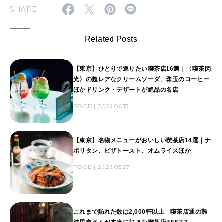
SHARE
Related Posts
【東京】ひとりで巡りたい喫茶店16選｜〈喫茶閃
光〉の超レアなクリームソーダ、珠玉のコーヒー
ほかドリンク・デザートが絶品の名店
FOOD
2026.06.13
【東京】名物メニューがおいしい喫茶店14選｜ナ
ポリタン、ピザトースト、オムライスほか
FOOD
2026.05.27
これまで訪れた数は2,000軒以上！喫茶店通の難
波里奈さんが本当に好きな喫茶店BEST３