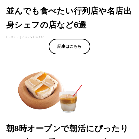
た
並んでも食べたい行列店や名店出
い
身シェフの店など6選
ピ
ザ
FOOD | 2025.06.03
屋
記事はこちら
さ
ん
ほ
か
朝8時オープンで朝活にぴったり