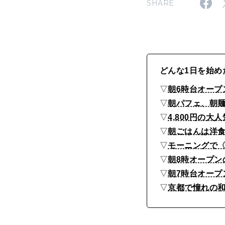
SHARE
か
3
0
選
どんな1日を始め
▽
朝6時台オープ
▽
朝パフェ、朝
▽
4,800円の
▽
朝ごはんは洋食
▽
モーニングで〈
▽
朝8時オープン
▽
朝7時台オープ
▽
京都で憧れの