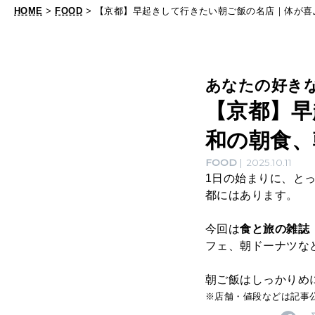
朝
HOME
>
FOOD
> 【京都】早起きして行きたい朝ご飯の名店｜体が喜
食
、
朝
あなたの好き
パ
【京都】早
フ
和の朝食、
ェ
、
FOOD
2025.10.11
1日の始まりに、と
朝
都にはあります。
ド
今回は
食と旅の雑誌『
ー
フェ、朝ドーナツな
ナ
ツ
朝ご飯はしっかりめ
※店舗・値段などは記事
ほ