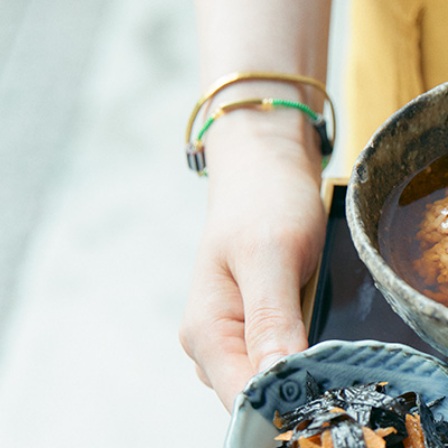
【
京
都
】
早
起
き
し
て
行
き
た
い