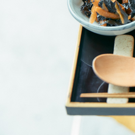
朝
ご
飯
の
名
店
｜
体
が
喜
ぶ
和
の