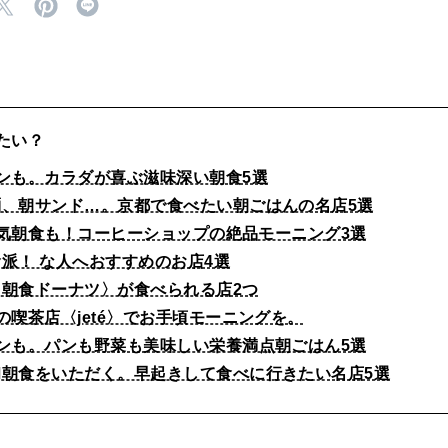
たい？
ンも。カラダが喜ぶ滋味深い朝食5選
麺、朝サンド…。京都で食べたい朝ごはんの名店5選
大人気朝食も！コーヒーショップの絶品モーニング3選
派！ な人へおすすめのお店4選
朝食ドーナツ〉が食べられる店2つ
の喫茶店〈jeté〉でお手頃モーニングを。
ンも。パンも野菜も美味しい栄養満点朝ごはん5選
和朝食をいただく。早起きして食べに行きたい名店5選