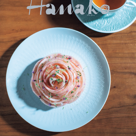
【
2
0
2
5
年
秋
最
新
】
京
都
の