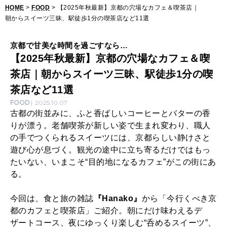
HOME
>
FOOD
> 【2025年秋最新】京都の穴場なカフェ＆喫茶店｜
穴
朝からスイーツ三昧、駅徒歩1分の喫茶店など11選
場
な
京都で甘美な時間を過ごすなら…
【2025年秋最新】京都の穴場なカフェ＆喫
カ
茶店｜朝からスイーツ三昧、駅徒歩1分の喫
フ
茶店など11選
ェ
FOOD
2025.10.07
＆
古都の街並みに、ふと香ばしいコーヒーとバターの香
りが漂う。老舗喫茶が新しい姿で生まれ変わり、職人
喫
の手でつくられるスイーツには、京都らしい静けさと
茶
遊び心が息づく。観光の途中に立ち寄るだけではもっ
店
たいない、いまこそ“目的地になるカフェ”がこの街にあ
る。
｜
朝
今回は、食と旅の雑誌
『Hanako』
から「今行くべき京
か
都のカフェと喫茶店」ご紹介。朝にだけ味わえるデ
ザートコース、夜にゆっくり楽しむ“呑めるスイーツ”、