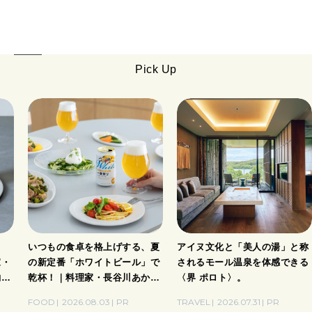
Pick Up
ト
いつもの食卓を格上げする、夏
アイヌ文化と「美人の湯」と称
家・
の新定番「ホワイトビール」で
されるモール温泉を体感できる
酌刺
乾杯！｜料理家・長谷川あかり
〈界 ポロト〉。
さんの気取らないおもてなし。
FOOD
2026.08.03
PR
TRAVEL
2026.07.31
PR