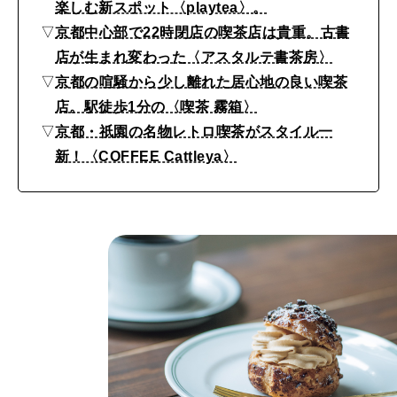
楽しむ新スポット〈playtea〉。
喫
▽
京都中心部で22時閉店の喫茶店は貴重。古書
茶
店が生まれ変わった〈アスタルテ書茶房〉
店
▽
京都の喧騒から少し離れた居心地の良い喫茶
な
店。駅徒歩1分の〈喫茶 霧箱〉
ど
▽
京都・祇園の名物レトロ喫茶がスタイル一
新！〈COFFEE Cattleya〉
1
1
選