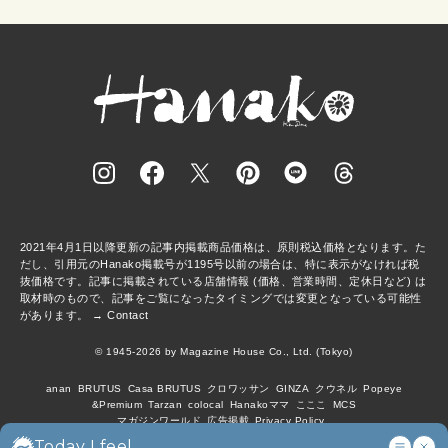
2021年4月1日以降更新の記事内掲載商品価格は、原則税込価格となります。た
だし、引用元のHanako掲載号が1195号以前の場合は、特に表示がなければ税
抜価格です。記事に掲載されている店舗情報 (価格、営業時間、定休日など) は
取材時のもので、記事をご覧になったタイミングでは変更となっている可能性
があります。 →
Contact
© 1945-2026 by Magazine House Co., Ltd. (Tokyo)
anan
BRUTUS
Casa BRUTUS
クロワッサン
GINZA
クウネル
Popeye
&Premium
Tarzan
colocal
Hanakoママ
こここ
MCS
マガジンワールド
広告掲載
Privacy Policy
Today I feel...