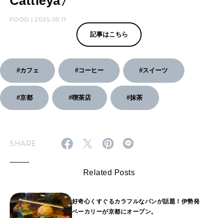
Cattleya〉
FOOD | 2025.09.11
記事はこちら
#カフェ
#コーヒー
#スイーツ
#京都
#喫茶店
#抹茶
SHARE
Related Posts
好奇心くすぐるカラフルなパンが話題！伊勢発
ベーカリーが京都にオープン。