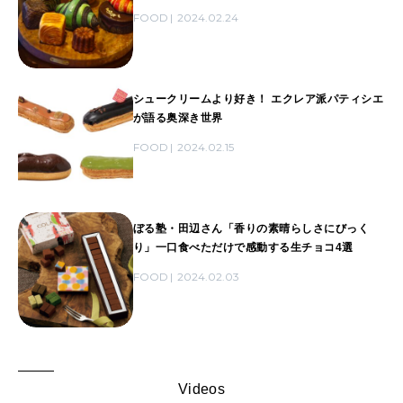
FOOD
2024.02.24
シュークリームより好き！ エクレア派パティシエ
が語る奥深き世界
FOOD
2024.02.15
ぼる塾・田辺さん「香りの素晴らしさにびっく
り」一口食べただけで感動する生チョコ4選
FOOD
2024.02.03
Videos