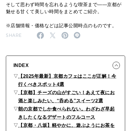
ら
そして思わず時間を忘れるような喫茶まで——京都が
ス
魅せる甘くて美しい時間をまとめてご紹介。
イ
※店舗情報・価格などは記事公開時点のものです。
ー
SHARE
ツ
三
昧
INDEX
、
▽
【2025年最新】京都カフェはここが正解！今
駅
行くべきスポット4選
徒
▽
【京都】チーズの山がすごい！あえて夜にお
歩
酒と楽しみたい、“呑める”スイーツ2選
1
▽
朝の京都でしか食べられない。わざわざ早起
分
きしたくなるデザートのフルコース
の
▽
【京都・八坂】軽やかに、遊ぶようにお茶を