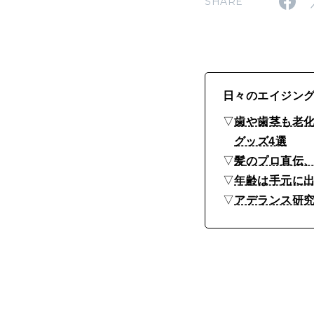
SHARE
ち
な
パ
ー
日々のエイジン
ツ
▽
歯や歯茎も老
ケ
グッズ4選
ア
▽
髪のプロ直伝
▽
年齢は手元に
▽
アデランス研