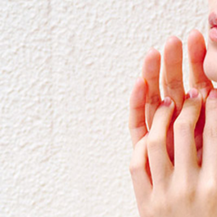
簡
単
ケ
ア
4
選
｜
手
元
を
は
じ
め