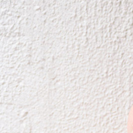
老
け
見
え
は
顔
だ
け
じ
ゃ
な
い
。