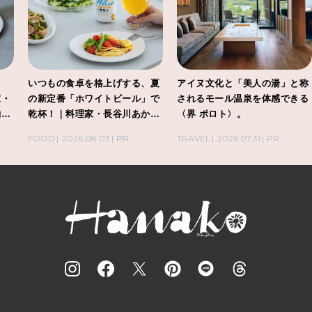
ト
いつもの食卓を格上げする、夏
アイヌ文化と「美人の湯」と称
家・
の新定番「ホワイトビール」で
されるモール温泉を体感できる
酌刺
乾杯！｜料理家・長谷川あかり
〈界 ポロト〉。
さんの気取らないおもてなし。
FOOD
2026.08.03
PR
TRAVEL
2026.07.31
PR