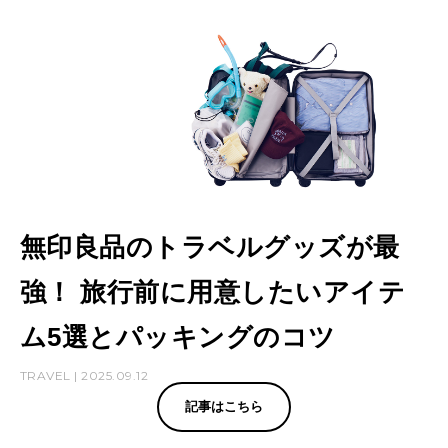
テ
ム
な
ど
3
1
選
無印良品のトラベルグッズが最
と
パ
強！ 旅行前に用意したいアイテ
ッ
ム5選とパッキングのコツ
キ
TRAVEL | 2025.09.12
ン
記事はこちら
グ