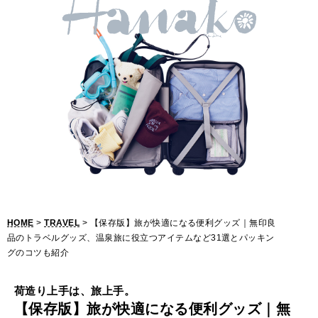
【
保
存
版
】
旅
が
快
適
HOME
>
TRAVEL
> 【保存版】旅が快適になる便利グッズ｜無印良
に
品のトラベルグッズ、温泉旅に役立つアイテムなど31選とパッキン
グのコツも紹介
な
る
荷造り上手は、旅上手。
【保存版】旅が快適になる便利グッズ｜無
便