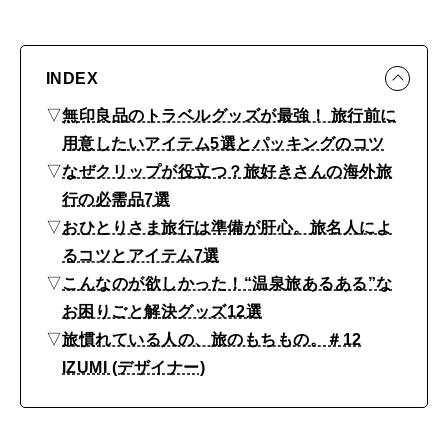
ル
グ
ッ
INDEX
ズ
▽
無印良品のトラベルグッズが最強！ 旅行前に
、
用意したいアイテム5選とパッキングのコツ
温
▽
なぜクリップが役立つ？旅好きさんの海外旅
泉
行の必需品7選
▽
おひとりさま旅行は準備が肝心。旅名人によ
旅
るコツとアイテム7選
に
▽
こんなのが欲しかった！“温泉旅あるある”な
役
お困りごと解決グッズ12選
立
▽
旅慣れている人の、旅のもちもの。＃12
つ
IZUMI (デザイナー)
ア
イ