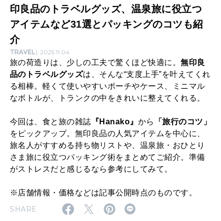
印良品のトラベルグッズ、温泉旅に役立つ
利
アイテムなど31選とパッキングのコツも紹
グ
介
ッ
TRAVEL
2025.11.04
ズ
旅の荷造りは、少しの工夫で驚くほど快適に。
無印良
品のトラベルグッズ
は、そんな“支度上手”を叶えてくれ
｜
る相棒。軽くて使いやすいポーチやケース、ミニマル
無
なボトルが、トランクの中をきれいに整えてくれる。
印
今回は、食と旅の雑誌
『Hanako』
から
「旅行のコツ」
良
をピックアップ。無印良品の人気アイテムを中心に、
品
旅名人がすすめる持ち物リストや、温泉旅・おひとり
の
さま旅に役立つパッキング術をまとめてご紹介。準備
がストレスだと感じるなら参考にしてみて。
ト
ラ
※店舗情報・価格などは記事公開時点のものです。
ベ
SHARE