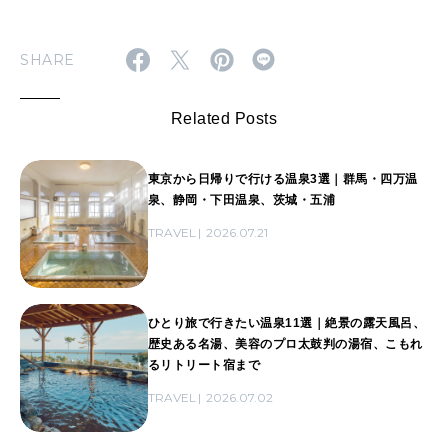
SHARE
Related Posts
東京から日帰りで行ける温泉3選｜群馬・四万温
泉、静岡・下田温泉、茨城・五浦
TRAVEL
2026.07.21
ひとり旅で行きたい温泉11選｜絶景の露天風呂、
歴史ある名湯、美容のプロ太鼓判の湯宿、こもれ
るリトリート宿まで
TRAVEL
2026.07.02