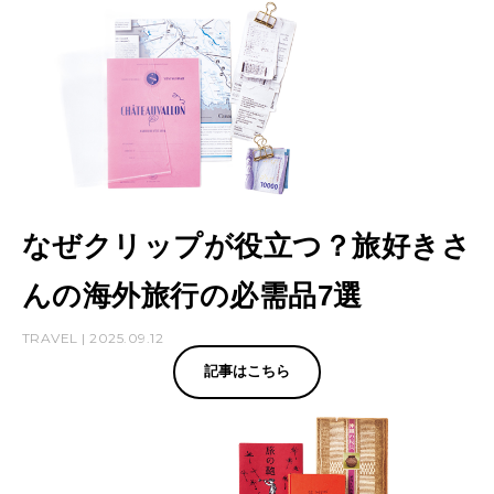
の
コ
ツ
も
紹
介
なぜクリップが役立つ？旅好きさ
んの海外旅行の必需品7選
TRAVEL | 2025.09.12
記事はこちら