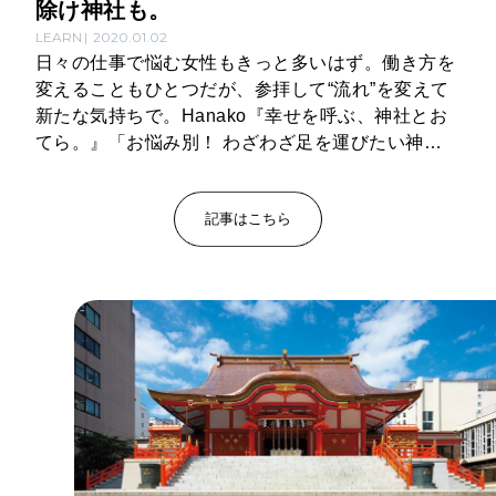
除け神社も。
LEARN
2020.01.02
日々の仕事で悩む女性もきっと多いはず。働き方を
変えることもひとつだが、参拝して“流れ”を変えて
新たな気持ちで。Hanako『幸せを呼ぶ、神社とお
てら。』「お悩み別！ わざわざ足を運びたい神
社。」より、神社検定1級を持つモデルのMARIKO
さんおすすめの東京都内の神社4社をご紹介しま
記事はこちら
す。