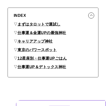
INDEX
▽
まずはタロットで運試し
▽
仕事運＆金運UPの最強神社
▽
キャリアアップ神社
▽
東京のパワースポット
▽
12星座別・仕事運UPごはん
▽
仕事運UP＆デトックス神社