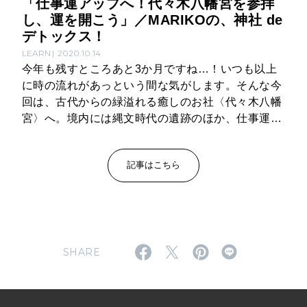
「仕事運アップへ！代々木八幡宮を参拝
し、運を開こう」／MARIKOの、神社 de
デトックス！
LEARN
2020.10.14
今年も残すところあと3か月ですね…！いつも以上
に時の流れがあっという間な気がします。そんな今
回は、古代からの緑溢れる癒しのお社〈代々木八幡
宮〉へ。境内には縄文時代の遺跡のほか、仕事運が
いただけるという〈出世稲荷社〉も。秋はお散歩の
ベストシーズン。ちょっと神社まで足を運んでみる
記事はこちら
のはいかがでしょう？
SHARE