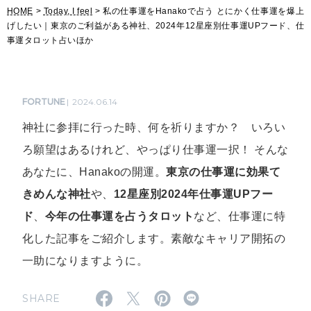
HOME
>
Today, I feel
> 私の仕事運をHanakoで占う とにかく仕事運を爆上
げしたい｜東京のご利益がある神社、2024年12星座別仕事運UPフード、仕
事運タロット占いほか
FORTUNE
2024.06.14
神社に参拝に行った時、何を祈りますか？ いろい
ろ願望はあるけれど、やっぱり仕事運一択！ そんな
あなたに、Hanakoの開運。
東京の仕事運に効果て
きめんな神社
や、
12星座別2024年仕事運UPフー
ド
、
今年の仕事運を占うタロット
など、仕事運に特
化した記事をご紹介します。素敵なキャリア開拓の
一助になりますように。
SHARE