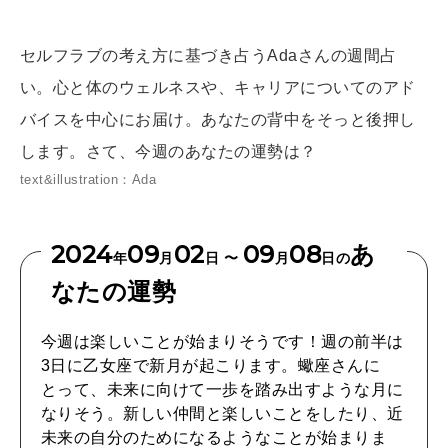
[12星座別] Weekly Holoscope
HEALTH
セルフラブの考え方に基づき占うAdaさんの週間占
[12星座別] Monthly Love Holoscope
自分にやさしく
い。心と体のウェルネスや、キャリアについてのアド
女神まり愛のタロットメッセージ
バイスを中心にお届け。あなたの背中をそっと後押し
LEARN
します。さて、今週のあなたの運勢は？
算命学がわかる今月のあなた
知る、考える
text&illustration：Ada
MAMA
2024
09
02
09
08
あ
年
月
日 〜
月
日の
ママもいろいろ
なたの運勢
今週は楽しいことが始まりそうです！週の前半は
SUSTAINABLE
3日に乙女座で新月が起こります。蠍座さんに
わたしができること
とって、未来に向けて一歩を踏み出すような月に
なりそう。新しい仲間と楽しいことをしたり、近
未来の自分のためになるようなことが始まりま
CULTURE