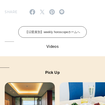
FOLLOW US!
2026年5月号「“大好き”に出会いに。韓国」
SHARE
2026年4月号「未来をつくる、学びの教科書。」
2026年3月号「スイーツ予想図 2026」
【12星座別】weekly horoscopeホームへ
2026年2月号「良運を掴む 新・開運術。」
Videos
2026年1月号「猫がいれば、幸せ」
2025年12月号「お酒の新常識。」
Pick Up