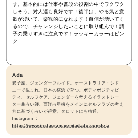
す。基本的には仕事や普段の役割の中でワクワク
自分を耕す
しそう。対人運も良好です！後半は、やる気と意
欲が湧いて、楽観的になれます！自信が湧いてく
るので、チャレンジしたいことに取り組んで！調
WORK&MONEY
子の乗りすぎに注意です！ラッキーカラーはピン
いい人生って？
ク！
MAGAZINE
特集
Ada
2026年9月号「北海道 おいしく遊ぶ、夏のご褒美旅。」
双子座。ジェンダーフルイド。オーストラリア・シド
ニーで生まれ、日本の横浜で育つ。ボディポジティビ
2026年8月号『お茶の時間です。』
ティ、セルフケア、ジェンダーを考えるイラストレー
ター兼占い師。西洋占星術をメインにセルフラブの考え
MAGAZINE
MOOK
方に基づく占いが得意。タロットにも精通。
2026年7月号「鎌倉 ローカルが 教えてくれた 本当の歩き方。」
Instagram ：
https://www.instagram.com/adadotcomdota
2026年6月号「大銀座 トレンドが生まれる 新しい一流店へ。」