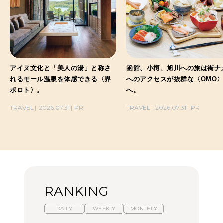
アイヌ文化と「美人の湯」と称さ
函館、小樽、旭川への旅は街ナ
れるモール温泉を体感できる〈界
へのアクセスが抜群な〈OMO
ポロト〉。
へ。
TRAVEL
2026.07.31
PR
TRAVEL
2026.07.31
PR
RANKING
DAILY
WEEKLY
MONTHLY