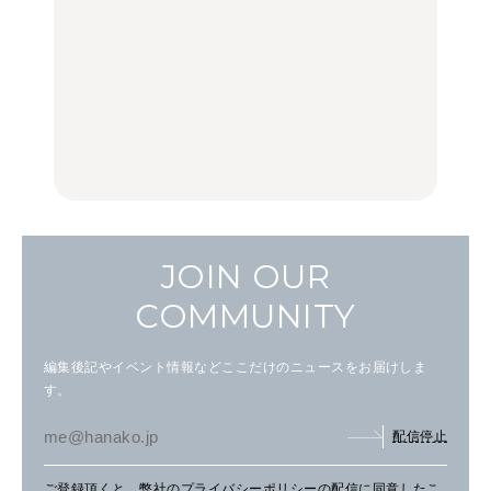
るリトリート宿まで
FOOD
FOOD
TRAVEL
白和え×「一番搾り ホワ
夏こそキウイフルーツ
【2026年最新】横浜の絶
イトビール」が相性抜
を。新しいおいしさに出
品ランチ29選｜横浜駅周
群。料理家・長谷川あか
会う、夏の簡単食卓レシ
辺、みなとみらい、横浜
りさん考案の晩酌刺身レ
ピ
中華街、和食、洋食ほか
シピ。
FOOD | PR
FOOD | PR
FOOD
JOIN OUR
COMMUNITY
編集後記やイベント情報などここだけのニュースをお届けしま
す。
配信停止
ご登録頂くと、弊社の
プライバシーポリシー
の配信に同意したこ