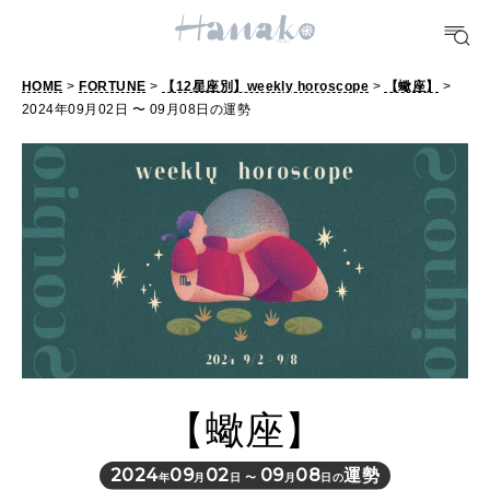
POPULAR TAGS
#手土産
#シュークリーム
#パン
#カフェ
#朝ごはん
#開運
HOME
>
FORTUNE
>
【12星座別】weekly horoscope
>
【蠍座】
>
2024年09月02日 〜 09月08日の運勢
10 CATEGORIES
FOOD
おいしい
TRAVEL
どこ行く？
【蠍座】
FORTUNE
明日のわたし
2024
09
02
09
08
運勢
年
月
日 〜
月
日の