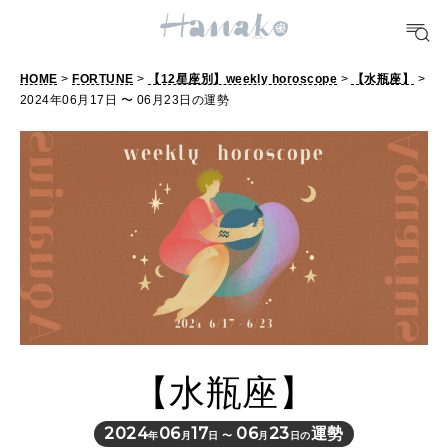
POPULAR TAGS
#手土産
#シュークリーム
#パン
#カフェ
#朝ごはん
#開運
HOME
>
FORTUNE
>
【12星座別】weekly horoscope
>
【水瓶座】
>
2024年06月17日 〜 06月23日の運勢
10 CATEGORIES
FOOD
おいしい
TRAVEL
どこ行く？
【水瓶座】
FORTUNE
明日のわたし
2024
06
17
06
23
運勢
年
月
日 〜
月
日の