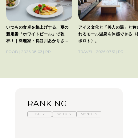
いつもの食卓を格上げする、夏の
アイヌ文化と「美人の湯」と称
新定番「ホワイトビール」で乾
れるモール温泉を体感できる〈
杯！｜料理家・長谷川あかりさん
ポロト〉。
の気取らないおもてなし。
FOOD
2026.08.03
PR
TRAVEL
2026.07.31
PR
RANKING
DAILY
WEEKLY
MONTHLY
暑いから食べたくなる。
【東京近郊】日帰りひと
「来たぞ、トイトレ」|