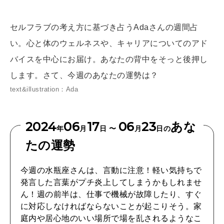
[12星座別] Weekly Holoscope
HEALTH
セルフラブの考え方に基づき占うAdaさんの週間占
[12星座別] Monthly Love Holoscope
自分にやさしく
い。心と体のウェルネスや、キャリアについてのアド
女神まり愛のタロットメッセージ
バイスを中心にお届け。あなたの背中をそっと後押し
LEARN
します。さて、今週のあなたの運勢は？
算命学がわかる今月のあなた
知る、考える
text&illustration：Ada
2024
06
17
06
23
あな
MAMA
年
月
日 〜
月
日の
ママもいろいろ
たの運勢
今週の水瓶座さんは、言動に注意！軽い気持ちで
SUSTAINABLE
発言した言葉がプチ炎上してしまうかもしれませ
わたしができること
ん！週の前半は、仕事で機械が故障したり、すぐ
に対応しなければならないことが起こりそう。家
庭内や居心地のいい場所で場を乱されるようなこ