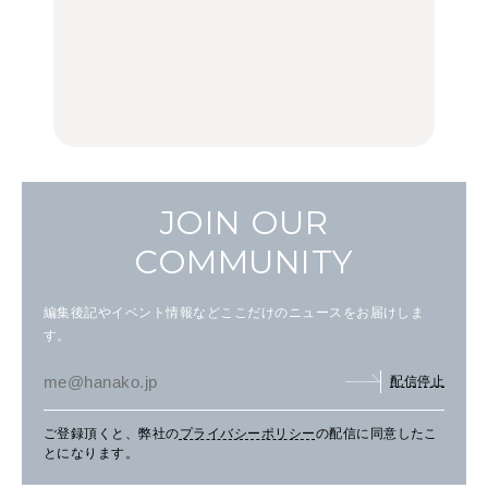
中目黒からひと駅の穴
いつもの食卓を格上げす
【2026年最新】横浜の絶
場。祐天寺の魅力10選｜
る、夏の新定番「ホワイ
品ランチ29選｜横浜駅周
グルメ、ショッピング、
トビール」で乾杯！｜料
辺、みなとみらい、横浜
古着ほか
理家・長谷川あかりさん
中華街、和食、洋食ほか
の気取らないおもてな
FOOD
FOOD | PR
FOOD
し。
JOIN OUR
COMMUNITY
編集後記やイベント情報などここだけのニュースをお届けしま
す。
配信停止
ご登録頂くと、弊社の
プライバシーポリシー
の配信に同意したこ
とになります。