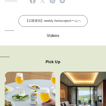
SHARE
FOLLOW US!
2026年5月号「“大好き”に出会いに。韓国」
2026年4月号「未来をつくる、学びの教科書。」
【12星座別】weekly horoscopeホームへ
2026年3月号「スイーツ予想図 2026」
Videos
2026年2月号「良運を掴む 新・開運術。」
2026年1月号「猫がいれば、幸せ」
2025年12月号「お酒の新常識。」
Pick Up