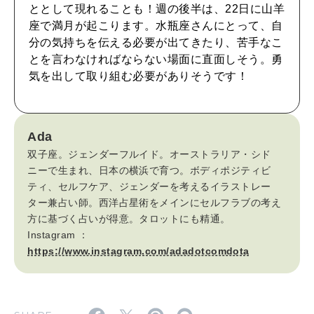
CULTURE
ととして現れることも！週の後半は、22日に山羊
自分を耕す
座で満月が起こります。水瓶座さんにとって、自
分の気持ちを伝える必要が出てきたり、苦手なこ
とを言わなければならない場面に直面しそう。勇
WORK&MONEY
気を出して取り組む必要がありそうです！
いい人生って？
Ada
MAGAZINE
双子座。ジェンダーフルイド。オーストラリア・シド
特集
ニーで生まれ、日本の横浜で育つ。ボディポジティビ
ティ、セルフケア、ジェンダーを考えるイラストレー
2026年9月号「北海道 おいしく遊ぶ、夏のご褒美旅。」
ター兼占い師。西洋占星術をメインにセルフラブの考え
方に基づく占いが得意。タロットにも精通。
2026年8月号『お茶の時間です。』
Instagram ：
https://www.instagram.com/adadotcomdota
MAGAZINE
MOOK
2026年7月号「鎌倉 ローカルが 教えてくれた 本当の歩き方。」
2026年6月号「大銀座 トレンドが生まれる 新しい一流店へ。」